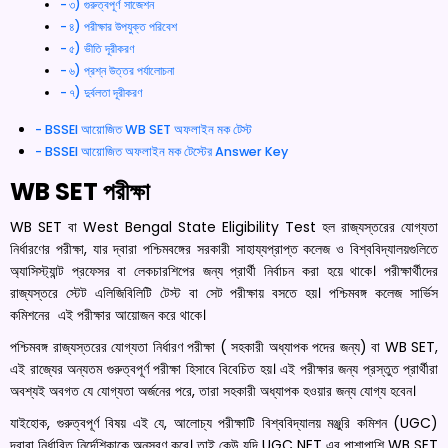
৩) গুরুত্বপূর্ণ সাজেশন
৪) পরীক্ষার উপযুক্ত পরিবেশ
৫) ভীতি দূরীকরণ
৬) প্রশ্ন উত্তর পর্যালোচনা
৭) দুর্বলতা দূরীকরণ
BSSEI আয়োজিত WB SET অফলাইন মক টেস্ট
BSSEI আয়োজিত অফলাইন মক টেস্টের Answer Key
WB SET পরীক্ষা
WB SET বা West Bengal State Eligibility Test হল রাজ্যস্তরের যোগ্যতা
নির্ধারণের পরীক্ষা, যার দ্বারা পশ্চিমবঙ্গের সরকারী সাহায্যপ্রাপ্ত কলেজ ও বিশ্ববিদ্যালয়গুলিতে
অ্যাসিস্ট্যান্ট প্রফেসর বা লেকচারশিপের জন্য প্রার্থী নির্বাচন করা হয়ে থাকে। পরীক্ষার্থীদের
রাজ্যস্তরে স্টেট এলিজিবিলিটি টেস্ট বা সেট পরীক্ষায় বসতে হয়। পশ্চিমবঙ্গ কলেজ সার্ভিস
কমিশনের এই পরীক্ষার আয়োজন করে থাকে।
পশ্চিমবঙ্গ রাজ্যস্তরের যোগ্যতা নির্ধারণ পরীক্ষা ( সহকারী অধ্যাপক পদের জন্য) বা WB SET,
এই রাজ্যের অন্যতম গুরুত্বপূর্ণ পরীক্ষা হিসাবে বিবেচিত হয়। এই পরীক্ষার জন্য প্রস্তুত প্রার্থীরা
অবশ্যই অবগত যে যোগ্যতা অর্জনের পরে, তারা সহকারী অধ্যাপক হওয়ার জন্য যোগ্য হবেন।
যাইহোক, গুরুত্বপূর্ণ বিষয় এই যে, আলোচ্য পরীক্ষাটি বিশ্ববিদ্যালয় মঞ্জুরি কমিশন (UGC)
দ্বারা নির্ধারিত নির্দেশিকাকে অনুসরণ করে। তাই কেউ যদি UGC NET এর পাশাপাশি WB SET