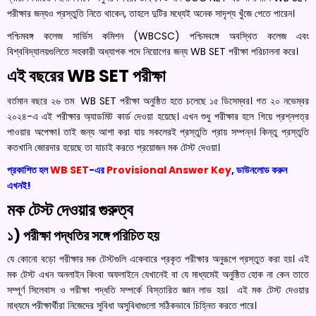
পরীক্ষার জন্যও প্রস্তুতি নিতে থাকেন, তাহলে দুটির মধ্যেই অনেক সাদৃশ্য খুঁজে পেতে পারেন।
পশ্চিমবঙ্গ কলেজ সার্ভিস কমিশন (WBCSC) পশ্চিমবঙ্গে অবস্থিত কলেজ এবং
বিশ্ববিদ্যালয়গুলিতে সহকারী অধ্যাপক পদে নিয়োগের জন্য WB SET পরীক্ষা পরিচালনা করে।
এই বছরের WB SET পরীক্ষা
বর্তমান বছরে ২৬ তম WB SET পরীক্ষা অনুষ্ঠিত হতে চলেছে ১৫ ডিসেম্বর। গত ২০ নভেম্বর
২০২৪-এ এই পরীক্ষার অ্যাডমিট কার্ড দেওয়া হয়েছে। এখন শুধু পরীক্ষার হলে গিয়ে প্রশ্নপত্র
পাওয়ার অপেক্ষা। তাই জন্য আশা করা যায় সকলেরই প্রস্তুতি প্রায় সম্পন্ন। কিন্তু প্রস্তুতি
কতখানি জোরদার হয়েছে তা যাচাই করতে প্রয়োজন মক টেস্ট দেওয়া।
প্রকাশিত হল
WB SET
-এর
Provisional Answer Key
, ডাউনলোড করুন
এখনই!
মক টেস্ট দেওয়ার গুরুত্ব
১) পরীক্ষা পদ্ধতির সঙ্গে পরিচিত হয়
যে কোনো বড়ো পরীক্ষার মক টেস্টগুলি একেবারে প্রকৃত পরীক্ষার অনুরূপে প্রস্তুত করা হয়। এই
মক টেস্ট এখন অনলাইন কিংবা অফলাইনে যেখানেই বা যে মাধ্যমেই অনুষ্ঠিত হোক না কেন তাতে
সম্পূর্ণ সিলেবাস ও পরীক্ষা পদ্ধতি সম্পর্কে বিস্তারিত জ্ঞান লাভ হয়। এই মক টেস্ট দেওয়ার
মাধ্যমে পরীক্ষার্থীরা নিজেদের সুবিধা অসুবিধাগুলো সঠিকভাবে চিহ্নিত করতে পারে।