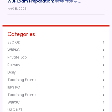
WBP Exam Preparation: পরীক্ষার আগের ৬০…
আগস্ট 5, 2026
Categories
SSC GD
WBPSC
Private Job
Railway
Daily
Teaching Exams
IBPS PO
Teaching Exams
WBPSC
UGC NET