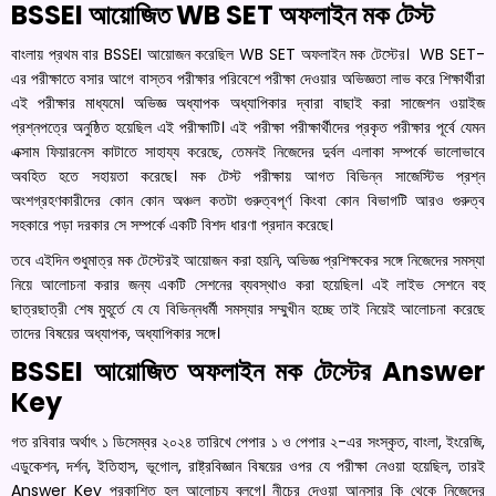
BSSEI আয়োজিত WB SET অফলাইন মক টেস্ট
বাংলায় প্রথম বার BSSEI আয়োজন করেছিল WB SET অফলাইন মক টেস্টের। WB SET-
এর পরীক্ষাতে বসার আগে বাস্তব পরীক্ষার পরিবেশে পরীক্ষা দেওয়ার অভিজ্ঞতা লাভ করে শিক্ষার্থীরা
এই পরীক্ষার মাধ্যমে। অভিজ্ঞ অধ্যাপক অধ্যাপিকার দ্বারা বাছাই করা সাজেশন ওয়াইজ
প্রশ্নপত্রে অনুষ্ঠিত হয়েছিল এই পরীক্ষাটি। এই পরীক্ষা পরীক্ষার্থীদের প্রকৃত পরীক্ষার পূর্বে যেমন
এক্সাম ফিয়ারনেস কাটাতে সাহায্য করেছে, তেমনই নিজেদের দুর্বল এলাকা সম্পর্কে ভালোভাবে
অবহিত হতে সহায়তা করেছে। মক টেস্ট পরীক্ষায় আগত বিভিন্ন সাজেস্টিভ প্রশ্ন
অংশগ্রহণকারীদের কোন কোন অঞ্চল কতটা গুরুত্বপূর্ণ কিংবা কোন বিভাগটি আরও গুরুত্ব
সহকারে পড়া দরকার সে সম্পর্কে একটি বিশদ ধারণা প্রদান করেছে।
তবে এইদিন শুধুমাত্র মক টেস্টেরই আয়োজন করা হয়নি, অভিজ্ঞ প্রশিক্ষকের সঙ্গে নিজেদের সমস্যা
নিয়ে আলোচনা করার জন্য একটি সেশনের ব্যবস্থাও করা হয়েছিল। এই লাইভ সেশনে বহু
ছাত্রছাত্রী শেষ মুহূর্তে যে যে বিভিন্নধর্মী সমস্যার সম্মুখীন হচ্ছে তাই নিয়েই আলোচনা করেছে
তাদের বিষয়ের অধ্যাপক, অধ্যাপিকার সঙ্গে।
BSSEI আয়োজিত অফলাইন মক টেস্টের Answer
Key
গত রবিবার অর্থাৎ ১ ডিসেম্বর ২০২৪ তারিখে পেপার ১ ও পেপার ২-এর সংস্কৃত, বাংলা, ইংরেজি,
এডুকেশন, দর্শন, ইতিহাস, ভূগোল, রাষ্ট্রবিজ্ঞান বিষয়ের ওপর যে পরীক্ষা নেওয়া হয়েছিল, তারই
Answer Key প্রকাশিত হল আলোচ্য ব্লগে। নীচের দেওয়া আনসার কি থেকে নিজেদের