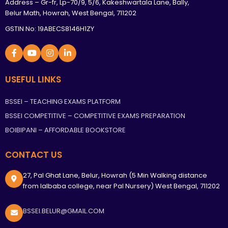
Address – Gr-fr, Lp-70/9, 5/6, Kakeshwartala Lane, Bally,
Belur Math, Howrah, West Bengal, 711202
GSTIN No: 19ABECS8146H1ZY
USEFUL LINKS
BSSEI – TEACHING EXAMS PLATFORM
BSSEI COMPETITIVE – COMPETITIVE EXAMS PREPARATION
BOIBIPANI – AFFORDABLE BOOKSTORE
CONTACT US
27, Pal Ghat Lane, Belur, Howrah (5 Min Walking distance
from lalbaba college, near Pal Nursery) West Bengal, 711202
BSSEI.BELUR@GMAIL.COM