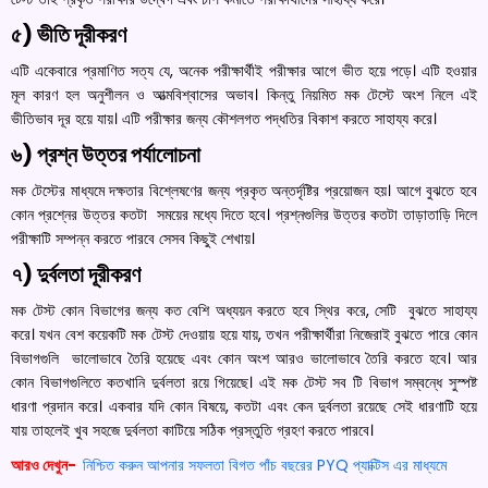
৫) ভীতি দূরীকরণ
এটি একেবারে প্রমাণিত সত্য যে, অনেক পরীক্ষার্থীই পরীক্ষার আগে ভীত হয়ে পড়ে। এটি হওয়ার
মূল কারণ হল অনুশীলন ও আত্মবিশ্বাসের অভাব। কিন্তু নিয়মিত মক টেস্টে অংশ নিলে এই
ভীতিভাব দূর হয়ে যায়। এটি পরীক্ষার জন্য কৌশলগত পদ্ধতির বিকাশ করতে সাহায্য করে।
৬) প্রশ্ন উত্তর পর্যালোচনা
মক টেস্টের মাধ্যমে দক্ষতার বিশ্লেষণের জন্য প্রকৃত অন্তর্দৃষ্টির প্রয়োজন হয়। আগে বুঝতে হবে
কোন প্রশ্নের উত্তর কতটা সময়ের মধ্যে দিতে হবে। প্রশ্নগুলির উত্তর কতটা তাড়াতাড়ি দিলে
পরীক্ষাটি সম্পন্ন করতে পারবে সেসব কিছুই শেখায়।
৭) দুর্বলতা দূরীকরণ
মক টেস্ট কোন বিভাগের জন্য কত বেশি অধ্যয়ন করতে হবে স্থির করে, সেটি বুঝতে সাহায্য
করে। যখন বেশ কয়েকটি মক টেস্ট দেওয়ায় হয়ে যায়, তখন পরীক্ষার্থীরা নিজেরাই বুঝতে পারে কোন
বিভাগগুলি ভালোভাবে তৈরি হয়েছে এবং কোন অংশ আরও ভালোভাবে তৈরি করতে হবে। আর
কোন বিভাগগুলিতে কতখানি দুর্বলতা রয়ে গিয়েছে। এই মক টেস্ট সব টি বিভাগ সম্বন্ধে সুস্পষ্ট
ধারণা প্রদান করে। একবার যদি কোন বিষয়ে, কতটা এবং কেন দুর্বলতা রয়েছে সেই ধারণাটি হয়ে
যায় তাহলেই খুব সহজে দুর্বলতা কাটিয়ে সঠিক প্রস্তুতি গ্রহণ করতে পারবে।
আরও দেখুন-
নিশ্চিত করুন আপনার সফলতা
বিগত পাঁচ বছরের PYQ প্যাক্টিস এর মাধ্যমে