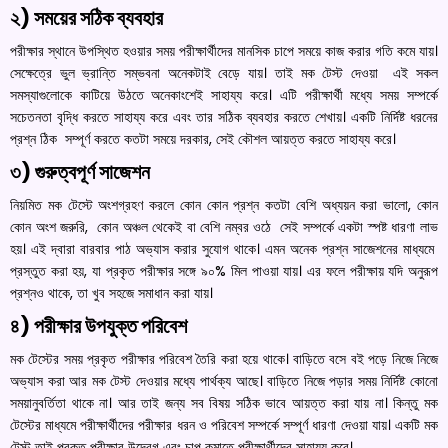
২) সময়ের সঠিক ব্যবহার
পরীক্ষার স্থানে উপস্থিত হওয়ার সময় পরীক্ষার্থীদের মানসিক চাপে সময়ে কাজ করার গতি কমে যায়।
সেক্ষেত্রে ভুল ভ্রান্তি সম্ভবনা অনেকটাই বেড়ে যায়। তাই মক টেস্ট দেওয়া এই সকল
সমস্যাগুলোকে কাটিয়ে উঠতে অনেকাংশেই সাহায্য করে। এটি পরীক্ষার্থী মধ্যে সময় সম্পর্কে
সচেতনতা বৃদ্ধি করতে সাহায্য করে এবং তার সঠিক ব্যবহার করতে শেখায়। একটি নির্দিষ্ট ধরনের
প্রশ্ন ঠিক সম্পূর্ণ করতে কতটা সময়ে দরকার, সেই কৌশল আয়ত্ত করতে সাহায্য করে।
৩) গুরুত্বপূর্ণ সাজেশন
নিয়মিত মক টেস্টে অংশগ্রহণ করলে কোন কোন প্রশ্ন কতটা বেশি অধ্যয়ন করা ভালো, কোন
কোন অংশ জরুরি, কোন অঞ্চল থেকেই বা বেশি নম্বর ওঠে সেই সম্পর্কে একটা স্পষ্ট ধারণা লাভ
হয়। এই দ্বারা বারবার পাঠ অভ্যাস করার সুযোগ থাকে। এমন অনেক প্রশ্ন সাজেশনের মাধ্যমে
প্রস্তুত করা হয়, যা প্রকৃত পরীক্ষার সঙ্গে ৯০% মিল পাওয়া যায়। এর ফলে পরীক্ষায় যদি অনুরূপ
প্রশ্নও থাকে, তা খুব সহজে সমাধান করা যায়।
৪) পরীক্ষার উপযুক্ত পরিবেশ
মক টেস্টের সময় প্রকৃত পরীক্ষার পরিবেশ তৈরি করা হয়ে থাকে। বাড়িতে বসে বই পড়ে নিজে নিজে
অভ্যাস করা আর মক টেস্ট দেওয়ার মধ্যে পার্থক্য আছে। বাড়িতে নিজে পড়ার সময় নির্দিষ্ট কোনো
সময়ানুবর্তিতা থাকে না। আর তাই জন্য সব বিষয় সঠিক ভাবে আয়ত্ত করা যায় না। কিন্তু মক
টেস্টের মাধ্যমে পরীক্ষার্থীদের পরীক্ষার ধরন ও পরিবেশ সম্পর্কে সম্পূর্ণ ধারণা দেওয়া যায়। একটি মক
টেস্ট তাই প্রকৃত পরীক্ষার উদ্বেগ এবং চাপ কমাতে পরীক্ষার্থীদের সাহায্য করে।