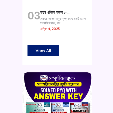
03
রইল এপ্রিল মাসের ১০…
ছোটো থেকেই মানুষ স্বপ্ন দেখে একটি ভালো
সরকারি চাকরির, যার...
এপ্রিল 4, 2025
View All