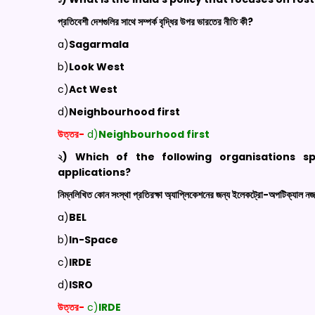
প্রতিবেশী দেশগুলির সাথে সম্পর্ক বৃদ্ধির উপর ভারতের নীতি কী?
a)
Sagarmala
b)
Look West
c)
Act West
d)
Neighbourhood
first
উত্তর-
d)
Neighbourhood
first
২) Which of the following
organisations
spe
applications?
নিম্নলিখিত কোন সংস্থা প্রতিরক্ষা অ্যাপ্লিকেশনের জন্য ইলেকট্রো-অপটিক্যাল নজরদ
a)
BEL
b)
In-Space
c)
IRDE
d)
ISRO
উত্তর-
c)
IRDE