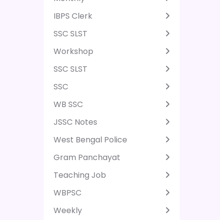
IBPS Clerk
SSC SLST
Workshop
SSC SLST
SSC
WB SSC
JSSC Notes
West Bengal Police
Gram Panchayat
Teaching Job
WBPSC
Weekly