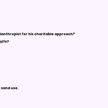
lanthropist for his charitable approach?
প্রাণিত?
 sand use.