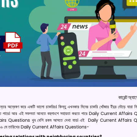
কারেন্ট অ্যাফে
রন্তর অন্বেষণ করে একটি ভালো চাকরির। কিন্তু এখনকার দিনের চাকরি খোঁজার ইঁদুর দৌড়ে যারা নি
 পৌঁছতে পারে। আর এই সফলতা আনতে বহুলাংশে সহায়তা করতে পারে Daily Current Affair
ffairs Questions খুব বেশি রকম আসতে দেখা যায়। এই Daily Current Affairs Qu
অর্থাৎ ১৬ মে তারিখের Daily Current Affairs Questions-
stering relations with neighboring countries?