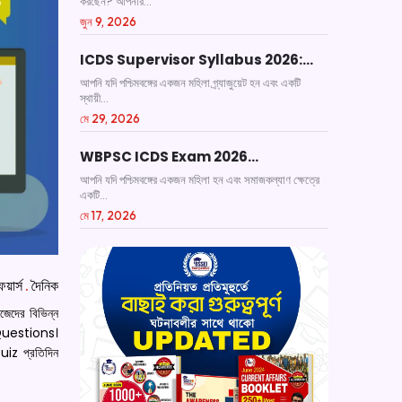
করছেন? আপনার...
জুন 9, 2026
ICDS Supervisor Syllabus 2026:…
আপনি যদি পশ্চিমবঙ্গের একজন মহিলা গ্র্যাজুয়েট হন এবং একটি
স্থায়ী...
মে 29, 2026
WBPSC ICDS Exam 2026…
আপনি যদি পশ্চিমবঙ্গের একজন মহিলা হন এবং সমাজকল্যাণ ক্ষেত্রে
একটি...
মে 17, 2026
য়ার্স
.
দৈনিক
জেদের বিভিন্ন
s Questions।
iz প্রতিদিন