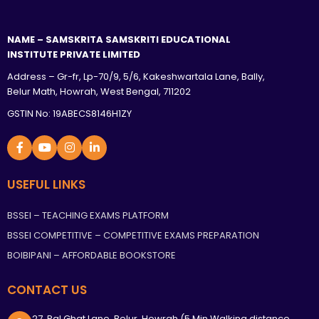
NAME – SAMSKRITA SAMSKRITI EDUCATIONAL
INSTITUTE PRIVATE LIMITED
Address – Gr-fr, Lp-70/9, 5/6, Kakeshwartala Lane, Bally,
Belur Math, Howrah, West Bengal, 711202
GSTIN No: 19ABECS8146H1ZY
USEFUL LINKS
BSSEI – TEACHING EXAMS PLATFORM
BSSEI COMPETITIVE – COMPETITIVE EXAMS PREPARATION
BOIBIPANI – AFFORDABLE BOOKSTORE
CONTACT US
27, Pal Ghat Lane, Belur, Howrah (5 Min Walking distance