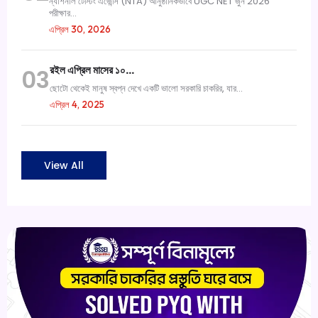
ন্যাশনাল টেস্টিং এজেন্সি (NTA) আনুষ্ঠানিকভাবে UGC NET জুন 2026
পরীক্ষার...
এপ্রিল 30, 2026
রইল এপ্রিল মাসের ১০…
03
ছোটো থেকেই মানুষ স্বপ্ন দেখে একটি ভালো সরকারি চাকরির, যার...
এপ্রিল 4, 2025
View All