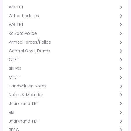
WB TET
Other Updates
WB TET
Kolkata Police
Armed Forces/Police
Central Govt. Exams
CTET
SBI PO
CTET
Handwritten Notes
Notes & Materials
Jharkhand TET
RBI
Jharkhand TET
BPSC