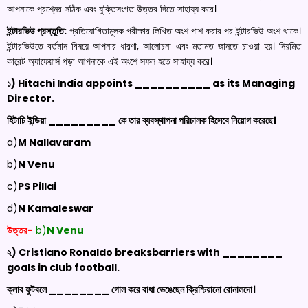
আপনাকে প্রশ্নের সঠিক এবং যুক্তিসংগত উত্তর দিতে সাহায্য করে।
ইন্টারভিউ প্রস্তুতি:
প্রতিযোগিতামূলক পরীক্ষার লিখিত অংশ পাশ করার পর ইন্টারভিউ অংশ থাকে।
ইন্টারভিউতে বর্তমান বিষয়ে আপনার ধারণা, আলোচনা এবং মতামত জানতে চাওয়া হয়। নিয়মিত
কারেন্ট অ্যাফেয়ার্স পড়া আপনাকে এই অংশে সফল হতে সাহায্য করে।
১) Hitachi India appoints __________ as its Managing
Director.
হিটাচি ইন্ডিয়া _________ কে তার ব্যবস্থাপনা পরিচালক হিসেবে নিয়োগ করেছে।
a)
M
Nallavaram
b)
N Venu
c)
PS Pillai
d)
N
Kamaleswar
উত্তর-
b)
N Venu
২) Cristiano Ronaldo
breaksbarriers
with ________
goals in club football.
ক্লাব ফুটবলে ________ গোল করে বাধা ভেঙেছেন ক্রিশ্চিয়ানো রোনালদো।