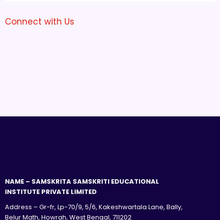
Connect with Us
NAME – SAMSKRITA SAMSKRITI EDUCATIONAL
INSTITUTE PRIVATE LIMITED
Address – Gr-fr, Lp-70/9, 5/6, Kakeshwartala Lane, Bally,
Belur Math, Howrah, West Bengal, 711202