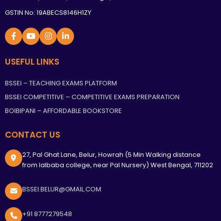
GSTIN No: 19ABECS8146H1ZY
USEFUL LINKS
BSSEI – TEACHING EXAMS PLATFORM
BSSEI COMPETITIVE – COMPETITIVE EXAMS PREPARATION
BOIBIPANI – AFFORDABLE BOOKSTORE
CONTACT US
27, Pal Ghat Lane, Belur, Howrah (5 Min Walking distance
from lalbaba college, near Pal Nursery) West Bengal, 711202
BSSEI.BELUR@GMAIL.COM
+91 8777279548