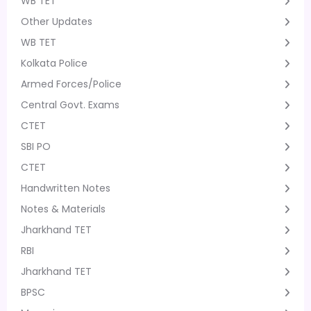
WB TET
Other Updates
WB TET
Kolkata Police
Armed Forces/Police
Central Govt. Exams
CTET
SBI PO
CTET
Handwritten Notes
Notes & Materials
Jharkhand TET
RBI
Jharkhand TET
BPSC