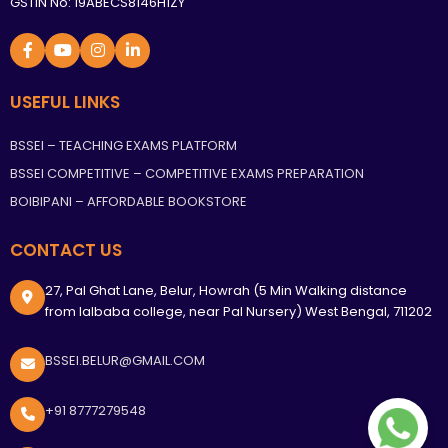
GSTIN No: 19ABECS8146H1ZY
USEFUL LINKS
BSSEI – TEACHING EXAMS PLATFORM
BSSEI COMPETITIVE – COMPETITIVE EXAMS PREPARATION
BOIBIPANI – AFFORDABLE BOOKSTORE
CONTACT US
27, Pal Ghat Lane, Belur, Howrah (5 Min Walking distance
from lalbaba college, near Pal Nursery) West Bengal, 711202
BSSEI.BELUR@GMAIL.COM
+91 8777279548