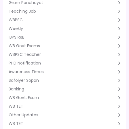
Gram Panchayat
Teaching Job
WBPSC
Weekly
IBPS RRB
WB Govt Exams
WBPSC Teacher
PHD Notification
Awareness Times
Safolyer Sopan
Banking
WB Govt. Exam
WB TET
Other Updates
WB TET