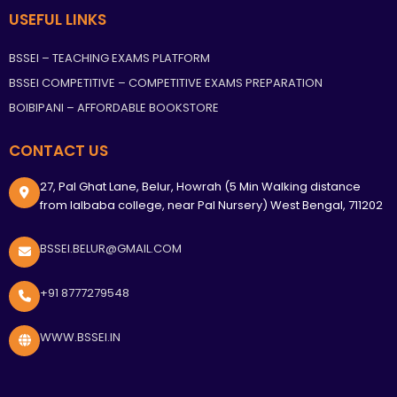
USEFUL LINKS
BSSEI – TEACHING EXAMS PLATFORM
BSSEI COMPETITIVE – COMPETITIVE EXAMS PREPARATION
BOIBIPANI – AFFORDABLE BOOKSTORE
CONTACT US
27, Pal Ghat Lane, Belur, Howrah (5 Min Walking distance
from lalbaba college, near Pal Nursery) West Bengal, 711202
BSSEI.BELUR@GMAIL.COM
+91 8777279548
WWW.BSSEI.IN