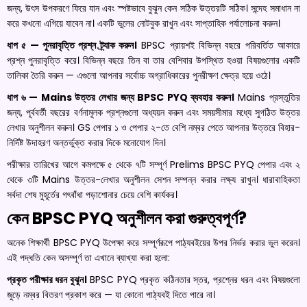
জন্য, উৎস উপকরণে ফিরে যান এবং স্পষ্টভাবে বুঝুন কেন সঠিক উত্তরটি সঠিক। সন্দেহ সমাধান না
করে কখনো এগিয়ে যাবেন না। একটি ভুলের নোটবুক রাখুন এবং সাপ্তাহিক পর্যালোচনা করুন।
ধাপ ৫ — পুনরাবৃত্তি প্রশ্ন ট্র্যাক করুন।
BPSC প্রায়শই বিভিন্ন বছরে পরিবর্তিত আকারে
প্রশ্ন পুনরাবৃত্তি করে। বিভিন্ন বছরে তিন বা তার বেশিবার উপস্থিত হওয়া বিষয়গুলোর একটি
তালিকা তৈরি করুন — এগুলো আপনার সর্বোচ্চ অগ্রাধিকারের পুনরীক্ষণ ক্ষেত্র হয়ে ওঠে।
ধাপ ৬ — Mains উত্তর লেখার জন্য BPSC PYQ ব্যবহার করুন।
Mains প্রস্তুতির
জন্য, পূর্ববর্তী বছরের বর্ণনামূলক প্রশ্নগুলো অধ্যয়ন করুন এবং সময়সীমার মধ্যে সুগঠিত উত্তর
লেখার অনুশীলন করুন। GS পেপার ১ ও পেপার ২-তে বেশি নম্বর পেতে আপনার উত্তরে বিহার-
নির্দিষ্ট উদাহরণ অন্তর্ভুক্ত করার দিকে মনোযোগ দিন।
পরীক্ষার তারিখের আগে কমপক্ষে ৫ থেকে ৭টি সম্পূর্ণ Prelims BPSC PYQ পেপার এবং ২
থেকে ৩টি Mains উত্তর-লেখার অনুশীলন সেশন সম্পন্ন করার লক্ষ্য রাখুন। ধারাবাহিকতা
সর্বদা শেষ মুহূর্তের গৎবাঁধা পড়াশোনার চেয়ে বেশি কার্যকর।
কেন BPSC PYQ অনুশীলন করা গুরুত্বপূর্ণ?
অনেক শিক্ষার্থী BPSC PYQ উপেক্ষা করে সম্পূর্ণরূপে পাঠ্যবইয়ের উপর নির্ভর করার ভুল করেন।
এই পদ্ধতি কেন অসম্পূর্ণ তা এখানে ব্যাখ্যা করা হলো:
প্রকৃত পরীক্ষার ধরন বুঝুন।
BPSC PYQ প্রকৃত কঠিনতার স্তর, প্রশ্নের ধরন এবং বিষয়গুলো
জুড়ে নম্বর বিতরণ প্রকাশ করে — যা কোনো পাঠ্যবই দিতে পারে না।