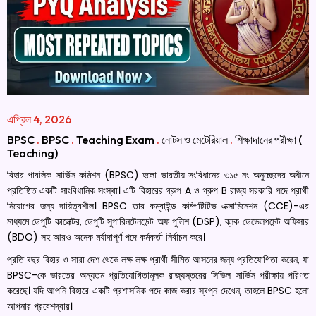
এপ্রিল 4, 2026
BPSC
.
BPSC
.
Teaching Exam
.
নোটস ও মেটেরিয়াল
.
শিক্ষাদানের পরীক্ষা (
Teaching)
বিহার পাবলিক সার্ভিস কমিশন (BPSC) হলো ভারতীয় সংবিধানের ৩১৫ নং অনুচ্ছেদের অধীনে
প্রতিষ্ঠিত একটি সাংবিধানিক সংস্থা। এটি বিহারের গ্রুপ A ও গ্রুপ B রাজ্য সরকারি পদে প্রার্থী
নিয়োগের জন্য দায়িত্বশীল। BPSC তার কম্বাইন্ড কম্পিটিটিভ এক্সামিনেশন (CCE)-এর
মাধ্যমে ডেপুটি কালেক্টর, ডেপুটি সুপারিনটেনডেন্ট অফ পুলিশ (DSP), ব্লক ডেভেলপমেন্ট অফিসার
(BDO) সহ আরও অনেক মর্যাদাপূর্ণ পদে কর্মকর্তা নির্বাচন করে।
প্রতি বছর বিহার ও সারা দেশ থেকে লক্ষ লক্ষ প্রার্থী সীমিত আসনের জন্য প্রতিযোগিতা করেন, যা
BPSC-কে ভারতের অন্যতম প্রতিযোগিতামূলক রাজ্যস্তরের সিভিল সার্ভিস পরীক্ষায় পরিণত
করেছে। যদি আপনি বিহারে একটি প্রশাসনিক পদে কাজ করার স্বপ্ন দেখেন, তাহলে BPSC হলো
আপনার প্রবেশদ্বার।