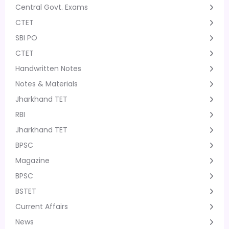
Central Govt. Exams
CTET
SBI PO
CTET
Handwritten Notes
Notes & Materials
Jharkhand TET
RBI
Jharkhand TET
BPSC
Magazine
BPSC
BSTET
Current Affairs
News