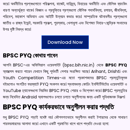
করে। অর্থনীতির প্রশ্নগুলোতে পরিকল্পনা, বাজেট, দারিদ্র্য, বিহারের অর্থনীতি এবং মৌলিক ব্যাংকিং
ধারণা অন্তর্ভুক্ত থাকে। বিজ্ঞান ও প্রযুক্তির প্রশ্নগুলো মৌলিক পদার্থবিদ্যা, রসায়ন, জীববিদ্যা,
পরিবেশ, মহাকাশ অভিযান এবং আইটি উন্নয়ন কভার করে। সাম্প্রতিক ঘটনাবলীর প্রশ্নগুলো
জাতীয় ও রাজ্য ইভেন্ট, সরকারি প্রকল্প, পুরস্কার, খেলাধুলা এবং বিশেষত বিহার-কেন্দ্রিক সংবাদের
উপর দৃষ্টি নিবদ্ধ করে।
Download Now
BPSC PYQ কোথায় পাবেন
আপনি BPSC-এর অফিসিয়াল ওয়েবসাইট (bpsc.bih.nic.in) থেকে
BPSC PYQ
অ্যাক্সেস করতে পারেন যেখানে কিছু পূর্ববর্তী পেপার সংরক্ষিত আছে। Arihant, Drishti এবং
Youth Competition Times-এর মতো প্রকাশকদের BPSC প্রস্তুতিমূলক
বইগুলোও সংগঠিত ফরম্যাটে PYQ সংকলন করে। স্বনামধন্য কোচিং ইনস্টিটিউটের ওয়েবসাইট ও
YouTube চ্যানেলগুলো নিয়মিত BPSC PYQ শেয়ার ও বিশ্লেষণ করে। BPSC প্রস্তুতির
জন্য নিবেদিত Android অ্যাপগুলোও চলতে চলতে অনুশীলনের জন্য একটি সুবিধাজনক বিকল্প।
BPSC PYQ কার্যকরভাবে অনুশীলন করার পদ্ধতি
শুধু BPSC PYQ পড়াই যথেষ্ট নয়। কৌশলগতভাবে অনুশীলন করাই টপারদের থেকে সাধারণ
পারফরমারদের আলাদা করে। এখানে একটি প্রমাণিত ধাপে ধাপে পদ্ধতি দেওয়া হলো: