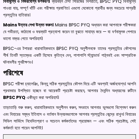
বিনামূল্যে ও নির্ভরযোগ্য উপকরণ।
ব্যয়বহুল টেস্ট সিরিজের বিপরীতে, BPSC PYQ বিনামূল্যে
পাওয়া যায়, সম্পূর্ণ খাঁটি এবং পরীক্ষায় প্রমাণিত। এগুলো যেকোনো প্রার্থীর জন্য সবচেয়ে সাশ্রয়ী
প্রস্তুতির হাতিয়ার।
Mains উত্তর লেখা উন্নত করুন।
Mains BPSC PYQ অধ্যয়ন করা আপনাকে পরীক্ষকরা
যে গভীরতা, কাঠামো ও ফরম্যাট প্রত্যাশা করেন তা বুঝতে সাহায্য করে — যা বর্ণনামূলক পেপারে
ভালো নম্বর পেতে অপরিহার্য।
BPSC-এর টপাররা ধারাবাহিকভাবে BPSC PYQ অনুশীলনকে তাদের প্রস্তুতির কৌশলের
শীর্ষ তিনটি স্তম্ভের একটি হিসেবে কৃতিত্ব দেন, পাশাপাশি স্ট্যান্ডার্ড পাঠ্যবই এবং সাম্প্রতিক
ঘটনাবলীর পুনরীক্ষণও।
পরিশেষে
BPSC পরীক্ষা চ্যালেঞ্জিং, কিন্তু সঠিক প্রস্তুতির কৌশল দিয়ে এটি অবশ্যই অর্জনযোগ্য। আপনি
প্রথমবার উপস্থিত হচ্ছেন বা আরেকটি প্রচেষ্টা করছেন, আপনার দৈনন্দিন অধ্যয়নের রুটিনে
BPSC PYQ
একীভূত করা অপরিহার্য।
তাড়াতাড়ি শুরু করুন, ধারাবাহিকভাবে অনুশীলন করুন, সৎভাবে আপনার ভুলগুলো বিশ্লেষণ করুন
এবং বিহারের সমৃদ্ধ ইতিহাস ও বর্তমান উন্নয়নগুলোকে আপনার প্রস্তুতির কেন্দ্রে রাখুন। বিহারের
সিভিল সার্ভিসে নিবেদিতপ্রাণ ও সচেতন কর্মকর্তাদের প্রয়োজন — এবং সঠিক প্রচেষ্টায়, সেই
কর্মকর্তা হতে পারেন আপনিই।