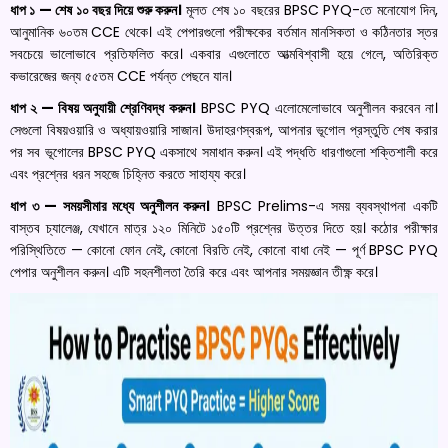
ধাপ ১ — শেষ ১০ বছর দিয়ে শুরু করুন।
মূলত শেষ ১০ বছরের BPSC PYQ-তে মনোযোগ দিন,
আনুমানিক ৬০তম CCE থেকে। এই পেপারগুলো পরীক্ষকের বর্তমান মানসিকতা ও কঠিনতার স্তর
সবচেয়ে ভালোভাবে প্রতিফলিত করে। একবার এগুলোতে আত্মবিশ্বাসী হয়ে গেলে, অতিরিক্ত
কভারেজের জন্য ৫৫তম CCE পর্যন্ত পেছনে যান।
ধাপ ২ — বিষয় অনুযায়ী শ্রেণিবদ্ধ করুন।
BPSC PYQ এলোমেলোভাবে অনুশীলন করবেন না।
সেগুলো বিষয়ওয়ারি ও অধ্যায়ওয়ারি সাজান। উদাহরণস্বরূপ, আপনার ভূগোল প্রস্তুতি শেষ করার
পর সব ভূগোলের BPSC PYQ একসাথে সমাধান করুন। এই পদ্ধতি ধারণাগুলো শক্তিশালী করে
এবং প্রশ্নের ধরন সহজে চিহ্নিত করতে সাহায্য করে।
ধাপ ৩ — সময়সীমার মধ্যে অনুশীলন করুন।
BPSC Prelims-এ সময় ব্যবস্থাপনা একটি
বাস্তব চ্যালেঞ্জ, যেখানে মাত্র ১২০ মিনিটে ১৫০টি প্রশ্নের উত্তর দিতে হয়। কঠোর পরীক্ষার
পরিস্থিতিতে — কোনো ফোন নেই, কোনো বিরতি নেই, কোনো বাধা নেই — পূর্ণ BPSC PYQ
পেপার অনুশীলন করুন। এটি সহনশীলতা তৈরি করে এবং আপনার সময়জ্ঞান তীক্ষ্ণ করে।