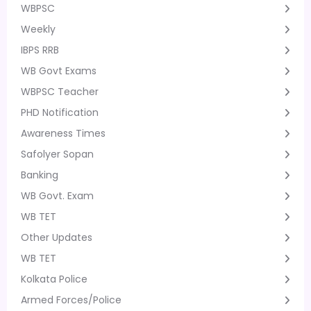
WBPSC
Weekly
IBPS RRB
WB Govt Exams
WBPSC Teacher
PHD Notification
Awareness Times
Safolyer Sopan
Banking
WB Govt. Exam
WB TET
Other Updates
WB TET
Kolkata Police
Armed Forces/Police