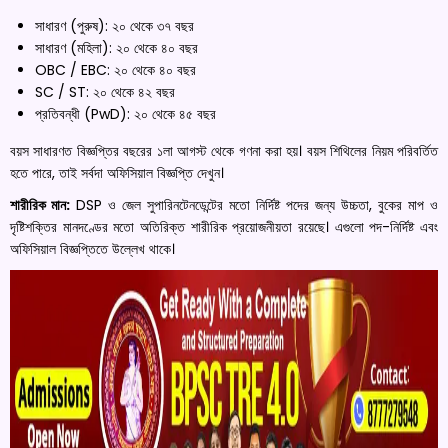
সাধারণ (পুরুষ): ২০ থেকে ৩৭ বছর
সাধারণ (মহিলা): ২০ থেকে ৪০ বছর
OBC / EBC: ২০ থেকে ৪০ বছর
SC / ST: ২০ থেকে ৪২ বছর
প্রতিবন্ধী (PwD): ২০ থেকে ৪৫ বছর
বয়স সাধারণত বিজ্ঞপ্তির বছরের ১লা আগস্ট থেকে গণনা করা হয়। বয়স শিথিলের নিয়ম পরিবর্তিত
হতে পারে, তাই সর্বদা অফিসিয়াল বিজ্ঞপ্তি দেখুন।
শারীরিক মান:
DSP ও জেল সুপারিনটেনডেন্টের মতো নির্দিষ্ট পদের জন্য উচ্চতা, বুকের মাপ ও
দৃষ্টিশক্তির মানদণ্ডের মতো অতিরিক্ত শারীরিক প্রয়োজনীয়তা রয়েছে। এগুলো পদ-নির্দিষ্ট এবং
অফিসিয়াল বিজ্ঞপ্তিতে উল্লেখ থাকে।