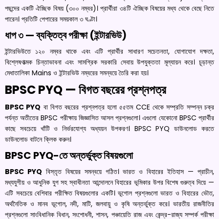
পছন্দের একটি ঐচ্ছিক বিষয় (৩০০ নম্বর)। প্রার্থীরা ৩৪টি ঐচ্ছিক বিষয়ের মধ্য থেকে বেছে নিতে
পারেন। প্রতিটি পেপারের সময়কাল ৩ ঘণ্টা।
ধাপ ৩ — ব্যক্তিত্ব পরীক্ষা (ইন্টারভিউ)
ইন্টারভিউতে ১২০ নম্বর থাকে এবং এটি প্রার্থীর সাধারণ সচেতনতা, যোগাযোগ দক্ষতা,
বিশ্লেষণাত্মক চিন্তাভাবনা এবং সামগ্রিক সরকারি সেবায় উপযুক্ততা মূল্যায়ন করে। চূড়ান্ত
মেধাতালিকা Mains ও ইন্টারভিউ নম্বরের সমন্বয়ে তৈরি করা হয়।
BPSC PYQ — বিগত বছরের প্রশ্নপত্র
BPSC PYQ
বা বিগত বছরের প্রশ্নপত্র হলো ৫৫তম CCE থেকে সম্প্রতি সম্পন্ন চক্র
পর্যন্ত অতীতের BPSC পরীক্ষায় জিজ্ঞাসিত আসল প্রশ্নগুলো। এগুলো যেকোনো BPSC প্রার্থীর
কাছে সবচেয়ে খাঁটি ও নির্ভরযোগ্য অধ্যয়ন উপকরণ। BPSC PYQ ডাউনলোড করতে
ডাউনলোড বাটনে ক্লিক করুন।
BPSC PYQ-তে অন্তর্ভুক্ত বিষয়গুলো
BPSC PYQ
বিস্তৃত বিষয়ের সমন্বয়ে গঠিত। ভারত ও বিহারের ইতিহাস — প্রাচীন,
মধ্যযুগীয় ও আধুনিক যুগ সহ স্বাধীনতা আন্দোলনে বিহারের ভূমিকার উপর বিশেষ গুরুত্ব দিয়ে —
এটি সবচেয়ে বেশিবার পরীক্ষিত বিষয়গুলোর একটি। ভূগোল প্রশ্নগুলো ভারত ও বিহারের ভৌত,
অর্থনৈতিক ও মানব ভূগোল, নদী, মাটি, জলবায়ু ও কৃষি অন্তর্ভুক্ত করে। ভারতীয় রাজনীতির
প্রশ্নগুলো সাংবিধানিক বিধান, সংশোধনী, শাসন, পঞ্চায়েতি রাজ এবং কেন্দ্র-রাজ্য সম্পর্ক পরীক্ষা