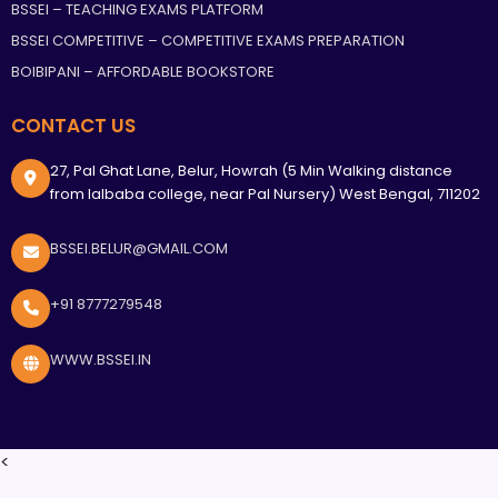
BSSEI – TEACHING EXAMS PLATFORM
BSSEI COMPETITIVE – COMPETITIVE EXAMS PREPARATION
BOIBIPANI – AFFORDABLE BOOKSTORE
CONTACT US
27, Pal Ghat Lane, Belur, Howrah (5 Min Walking distance
from lalbaba college, near Pal Nursery) West Bengal, 711202
BSSEI.BELUR@GMAIL.COM
+91 8777279548
WWW.BSSEI.IN
<