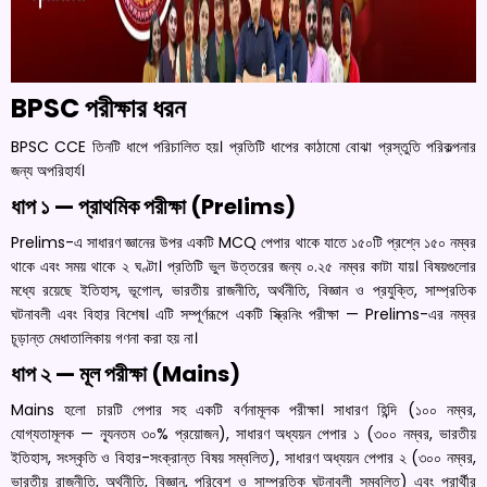
BPSC পরীক্ষার ধরন
BPSC CCE তিনটি ধাপে পরিচালিত হয়। প্রতিটি ধাপের কাঠামো বোঝা প্রস্তুতি পরিকল্পনার
জন্য অপরিহার্য।
ধাপ ১ — প্রাথমিক পরীক্ষা (Prelims)
Prelims-এ সাধারণ জ্ঞানের উপর একটি MCQ পেপার থাকে যাতে ১৫০টি প্রশ্নে ১৫০ নম্বর
থাকে এবং সময় থাকে ২ ঘণ্টা। প্রতিটি ভুল উত্তরের জন্য ০.২৫ নম্বর কাটা যায়। বিষয়গুলোর
মধ্যে রয়েছে ইতিহাস, ভূগোল, ভারতীয় রাজনীতি, অর্থনীতি, বিজ্ঞান ও প্রযুক্তি, সাম্প্রতিক
ঘটনাবলী এবং বিহার বিশেষ। এটি সম্পূর্ণরূপে একটি স্ক্রিনিং পরীক্ষা — Prelims-এর নম্বর
চূড়ান্ত মেধাতালিকায় গণনা করা হয় না।
ধাপ ২ — মূল পরীক্ষা (Mains)
Mains হলো চারটি পেপার সহ একটি বর্ণনামূলক পরীক্ষা। সাধারণ হিন্দি (১০০ নম্বর,
যোগ্যতামূলক — ন্যূনতম ৩০% প্রয়োজন), সাধারণ অধ্যয়ন পেপার ১ (৩০০ নম্বর, ভারতীয়
ইতিহাস, সংস্কৃতি ও বিহার-সংক্রান্ত বিষয় সম্বলিত), সাধারণ অধ্যয়ন পেপার ২ (৩০০ নম্বর,
ভারতীয় রাজনীতি, অর্থনীতি, বিজ্ঞান, পরিবেশ ও সাম্প্রতিক ঘটনাবলী সম্বলিত) এবং প্রার্থীর