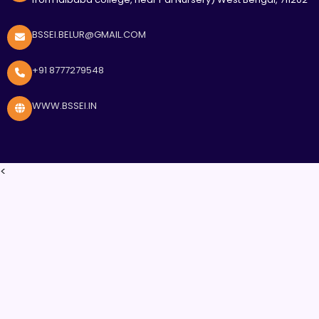
BSSEI.BELUR@GMAIL.COM
+91 8777279548
WWW.BSSEI.IN
<