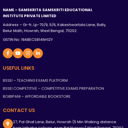
NAME – SAMSKRITA SAMSKRITI EDUCATIONAL
INSTITUTE PRIVATE LIMITED
Address – Gr-fr, Lp-70/9, 5/6, Kakeshwartala Lane, Bally,
Belur Math, Howrah, West Bengal, 711202
GSTIN No: 19ABECS8146H1ZY
USEFUL LINKS
BSSEI – TEACHING EXAMS PLATFORM
BSSEI COMPETITIVE – COMPETITIVE EXAMS PREPARATION
BOIBIPANI – AFFORDABLE BOOKSTORE
CONTACT US
27, Pal Ghat Lane, Belur, Howrah (5 Min Walking distance
from lalbaba college, near Pal Nursery) West Bengal, 711202