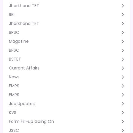
Jharkhand TET
RBI
Jharkhand TET
BPSC
Magazine
BPSC
BSTET
Current Affairs
News
EMRS
EMRS
Job Updates
KVS
Form Fill-up Going On
JSSC