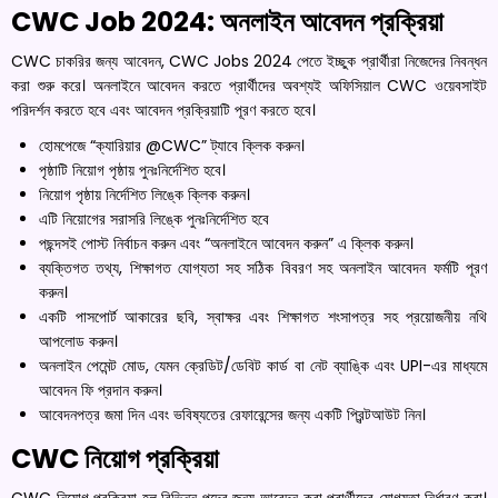
CWC Job 2024: অনলাইন আবেদন প্রক্রিয়া
CWC চাকরির জন্য আবেদন, CWC Jobs 2024 পেতে ইচ্ছুক প্রার্থীরা নিজেদের নিবন্ধন
করা শুরু করে। অনলাইনে আবেদন করতে প্রার্থীদের অবশ্যই অফিসিয়াল CWC ওয়েবসাইট
পরিদর্শন করতে হবে এবং আবেদন প্রক্রিয়াটি পূরণ করতে হবে।
হোমপেজে “ক্যারিয়ার @CWC” ট্যাবে ক্লিক করুন।
পৃষ্ঠাটি নিয়োগ পৃষ্ঠায় পুনঃনির্দেশিত হবে।
নিয়োগ পৃষ্ঠায় নির্দেশিত লিঙ্কে ক্লিক করুন।
এটি নিয়োগের সরাসরি লিঙ্কে পুনঃনির্দেশিত হবে
পছন্দসই পোস্ট নির্বাচন করুন এবং “অনলাইনে আবেদন করুন” এ ক্লিক করুন।
ব্যক্তিগত তথ্য, শিক্ষাগত যোগ্যতা সহ সঠিক বিবরণ সহ অনলাইন আবেদন ফর্মটি পূরণ
করুন।
একটি পাসপোর্ট আকারের ছবি, স্বাক্ষর এবং শিক্ষাগত শংসাপত্র সহ প্রয়োজনীয় নথি
আপলোড করুন।
অনলাইন পেমেন্ট মোড, যেমন ক্রেডিট/ডেবিট কার্ড বা নেট ব্যাঙ্কি এবং UPI-এর মাধ্যমে
আবেদন ফি প্রদান করুন।
আবেদনপত্র জমা দিন এবং ভবিষ্যতের রেফারেন্সের জন্য একটি প্রিন্টআউট নিন।
CWC নিয়োগ প্রক্রিয়া
CWC নিয়োগ প্রক্রিয়া হল বিভিন্ন পদের জন্য আবেদন করা প্রার্থীদের যোগ্যতা নির্ধারণ করা।