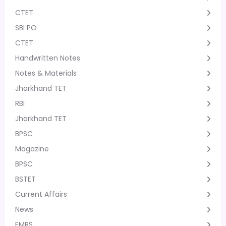
CTET
SBI PO
CTET
Handwritten Notes
Notes & Materials
Jharkhand TET
RBI
Jharkhand TET
BPSC
Magazine
BPSC
BSTET
Current Affairs
News
EMRS