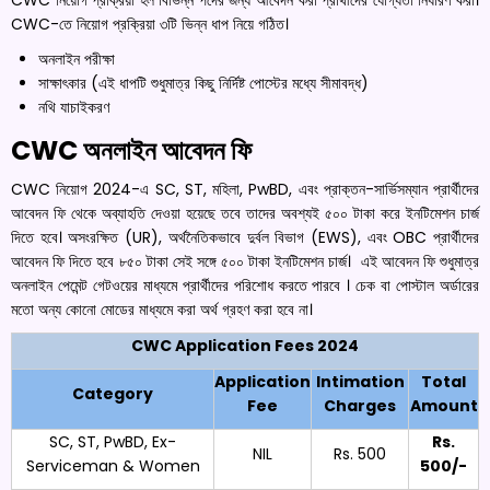
CWC-তে নিয়োগ প্রক্রিয়া ৩টি ভিন্ন ধাপ নিয়ে গঠিত।
অনলাইন পরীক্ষা
সাক্ষাৎকার (এই ধাপটি শুধুমাত্র কিছু নির্দিষ্ট পোস্টের মধ্যে সীমাবদ্ধ)
নথি যাচাইকরণ
CWC অনলাইন আবেদন ফি
CWC নিয়োগ 2024-এ SC, ST, মহিলা, PwBD, এবং প্রাক্তন-সার্ভিসম্যান প্রার্থীদের
আবেদন ফি থেকে অব্যাহতি দেওয়া হয়েছে তবে তাদের অবশ্যই ৫০০ টাকা করে ইনটিমেশন চার্জ
দিতে হবে। অসংরক্ষিত (UR), অর্থনৈতিকভাবে দুর্বল বিভাগ (EWS), এবং OBC প্রার্থীদের
আবেদন ফি দিতে হবে ৮৫০ টাকা সেই সঙ্গে ৫০০ টাকা ইনটিমেশন চার্জ। এই আবেদন ফি শুধুমাত্র
অনলাইন পেমেন্ট গেটওয়ের মাধ্যমে প্রার্থীদের পরিশোধ করতে পারবে । চেক বা পোস্টাল অর্ডারের
মতো অন্য কোনো মোডের মাধ্যমে করা অর্থ গ্রহণ করা হবে না।
CWC Application Fees 2024
Application
Intimation
Total
Category
Fee
Charges
Amount
SC, ST, PwBD, Ex-
Rs.
NIL
Rs. 500
Serviceman & Women
500/-