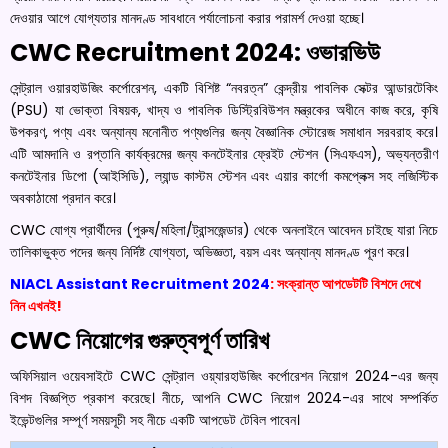
দেওয়ার আগে যোগ্যতার মানদণ্ড সাবধানে পর্যালোচনা করার পরামর্শ দেওয়া হচ্ছে।
CWC Recruitment 2024: ওভারভিউ
সেন্ট্রাল ওয়ারহাউজিং কর্পোরেশন, একটি বিশিষ্ট “নবরত্ন” কেন্দ্রীয় পাবলিক সেক্টর আন্ডারটেকিং
(PSU) যা ভোক্তা বিষয়ক, খাদ্য ও পাবলিক ডিস্ট্রিবিউশন মন্ত্রকের অধীনে কাজ করে, কৃষি
উপকরণ, পণ্য এবং অন্যান্য মনোনীত পণ্যগুলির জন্য বৈজ্ঞানিক স্টোরেজ সমাধান সরবরাহ করে।
এটি আমদানি ও রপ্তানি কার্যক্রমের জন্য কনটেইনার ফ্রেইট স্টেশন (সিএফএস), অভ্যন্তরীণ
কনটেইনার ডিপো (আইসিডি), ল্যান্ড কাস্টম স্টেশন এবং এয়ার কার্গো কমপ্লেক্স সহ লজিস্টিক
অবকাঠামো প্রদান করে।
CWC যোগ্য প্রার্থীদের (পুরুষ/মহিলা/ট্রান্সজেন্ডার) থেকে অনলাইনে আবেদন চাইছে যারা নিচে
তালিকাভুক্ত পদের জন্য নির্দিষ্ট যোগ্যতা, অভিজ্ঞতা, বয়স এবং অন্যান্য মানদণ্ড পূরণ করে।
NIACL Assistant Recruitment 2024
: সংক্রান্ত আপডেটটি বিশদে দেখে
নিন এখনই!
CWC নিয়োগের গুরুত্বপূর্ণ তারিখ
অফিসিয়াল ওয়েবসাইটে CWC সেন্ট্রাল ওয়্যারহাউজিং কর্পোরেশন নিয়োগ 2024-এর জন্য
বিশদ বিজ্ঞপ্তি প্রকাশ করেছে। নীচে, আপনি CWC নিয়োগ 2024-এর সাথে সম্পর্কিত
ইভেন্টগুলির সম্পূর্ণ সময়সূচী সহ নীচে একটি আপডেট টেবিল পাবেন।