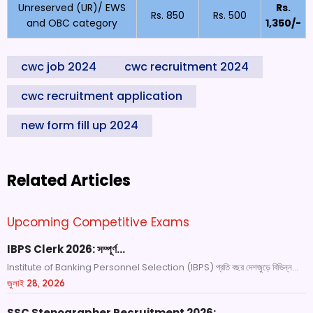
Unreserved (UR)/ EWS
Rs.
Rs. 850
Rs. 500
and OBC category
1,350/-
cwc job 2024
cwc recruitment 2024
cwc recruitment application
new form fill up 2024
Related Articles
Upcoming Competitive Exams
IBPS Clerk 2026: সম্পূর্ণ…
Institute of Banking Personnel Selection (IBPS) প্রতি বছর দেশজুড়ে বিভিন্ন...
জুলাই 28, 2026
SSC Stenographer Recruitment 2026:…