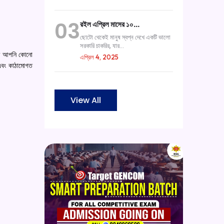
03
রইল এপ্রিল মাসের ১০…
ছোটো থেকেই মানুষ স্বপ্ন দেখে একটি ভালো
সরকারি চাকরির, যার...
াতে আপনি কোনো
এপ্রিল 4, 2025
 এবং কাঠামোগত
View All