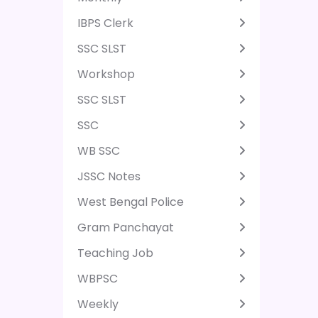
IBPS Clerk
SSC SLST
Workshop
SSC SLST
SSC
WB SSC
JSSC Notes
West Bengal Police
Gram Panchayat
Teaching Job
WBPSC
Weekly