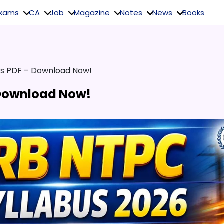
Exams
CA
Job
Magazine
Notes
News
Books
bus PDF – Download Now!
 Download Now!