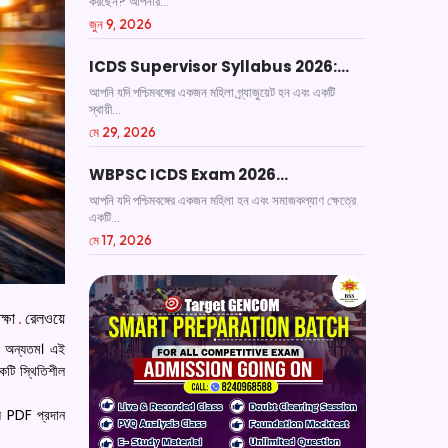
করছেন? আপনার...
জুন 9, 2026
ICDS Supervisor Syllabus 2026:…
আপনি যদি পশ্চিমবঙ্গের একজন মহিলা গ্র্যাজুয়েট হন এবং একটি
স্থায়ী...
মে 29, 2026
WBPSC ICDS Exam 2026…
আপনি যদি পশ্চিমবঙ্গের একজন মহিলা হন এবং সমাজকল্যাণ ক্ষেত্রে
একটি...
মে 17, 2026
ক্ষা
.
রেলওয়ে
ষা অন্যতম। এই
একটি স্থিতিশীল
াস PDF প্রদান