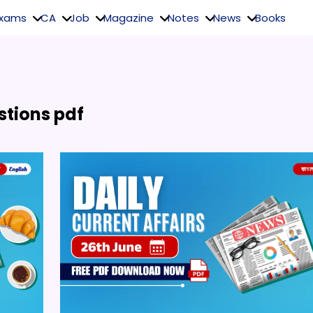
Exams
CA
Job
Magazine
Notes
News
Books
stions pdf