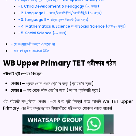
1. Child Development & Pedagogy (৩০ নম্বর)
2. Language I – বাংলা/ইংরেজি/উর্দু/নেপালি/হিন্দি (৩০ নম্বর)
3. Language II – বাধ্যতামূলক ইংরেজি (৩০ নম্বর)
4. Mathematics & Science অথবা Social Science (মোট ৬০ নম্বর)
5. Social Science (৬০ নম্বর)
যে অধ্যায়গুলি কখনো এড়াবেন না
সাধারণ ভুল যা এড়ানো উচিত
WB Upper Primary TET পরীক্ষার গঠন
পরীক্ষাটি দুটি পেপারে বিভক্ত:
পেপার I –
প্রথম থেকে পঞ্চম শ্রেণির জন্য (প্রাইমারি স্তর)
পেপার II –
ষষ্ঠ থেকে অষ্টম শ্রেণির জন্য (আপার প্রাইমারি স্তর)
এই গাইডটি সম্পূর্ণভাবে পেপার II-এর উপর দৃষ্টি নিবদ্ধ। যাতে আপনি WB TET Upper
Primary-এর উচ্চ নম্বরপ্রাপ্ত বিষয়গুলিতে সঠিকভাবে ফোকাস করতে পারেন।