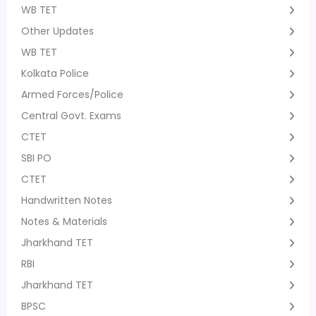
WB TET
Other Updates
WB TET
Kolkata Police
Armed Forces/Police
Central Govt. Exams
CTET
SBI PO
CTET
Handwritten Notes
Notes & Materials
Jharkhand TET
RBI
Jharkhand TET
BPSC