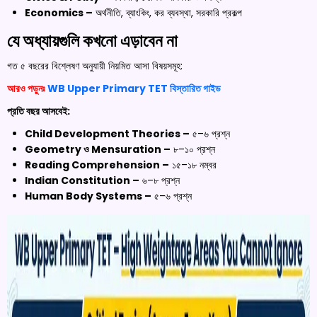
Economics –
অর্থনীতি, ব্যাংকিং, কর ব্যবস্থা, সরকারি প্রকল্প
যে অধ্যায়গুলি কখনো এড়াবেন না
গত ৫ বছরের বিশ্লেষণ অনুযায়ী নিয়মিত আসা বিষয়সমূহ:
আরও পড়ুনঃ
WB Upper Primary TET বিস্তারিত গাইড
প্রতি বছর আসবেই:
Child Development Theories –
৫–৬ প্রশ্ন
Geometry ও Mensuration –
৮–১০ প্রশ্ন
Reading Comprehension –
১৫–১৮ নম্বর
Indian Constitution –
৬–৮ প্রশ্ন
Human Body Systems –
৫–৬ প্রশ্ন