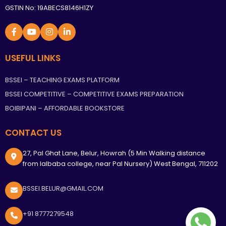
GSTIN No: 19ABECS8146H1ZY
USEFUL LINKS
BSSEI – TEACHING EXAMS PLATFORM
BSSEI COMPETITIVE – COMPETITIVE EXAMS PREPARATION
BOIBIPANI – AFFORDABLE BOOKSTORE
CONTACT US
27, Pal Ghat Lane, Belur, Howrah (5 Min Walking distance
from lalbaba college, near Pal Nursery) West Bengal, 711202
BSSEI.BELUR@GMAIL.COM
+91 8777279548