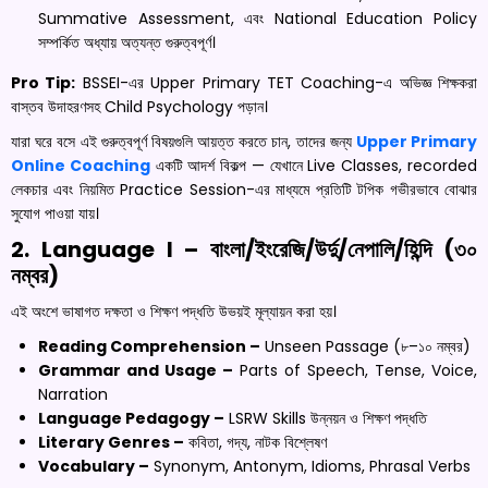
Summative Assessment, এবং National Education Policy
সম্পর্কিত অধ্যায় অত্যন্ত গুরুত্বপূর্ণ।
Pro Tip:
BSSEI-এর Upper Primary TET Coaching-এ অভিজ্ঞ শিক্ষকরা
বাস্তব উদাহরণসহ Child Psychology পড়ান।
যারা ঘরে বসে এই গুরুত্বপূর্ণ বিষয়গুলি আয়ত্ত করতে চান, তাদের জন্য
Upper Primary
Online Coaching
একটি আদর্শ বিকল্প — যেখানে Live Classes, recorded
লেকচার এবং নিয়মিত Practice Session-এর মাধ্যমে প্রতিটি টপিক গভীরভাবে বোঝার
সুযোগ পাওয়া যায়।
2. Language I – বাংলা/ইংরেজি/উর্দু/নেপালি/হিন্দি (৩০
নম্বর)
এই অংশে ভাষাগত দক্ষতা ও শিক্ষণ পদ্ধতি উভয়ই মূল্যায়ন করা হয়।
Reading Comprehension –
Unseen Passage (৮–১০ নম্বর)
Grammar and Usage –
Parts of Speech, Tense, Voice,
Narration
Language Pedagogy –
LSRW Skills উন্নয়ন ও শিক্ষণ পদ্ধতি
Literary Genres –
কবিতা, গদ্য, নাটক বিশ্লেষণ
Vocabulary –
Synonym, Antonym, Idioms, Phrasal Verbs