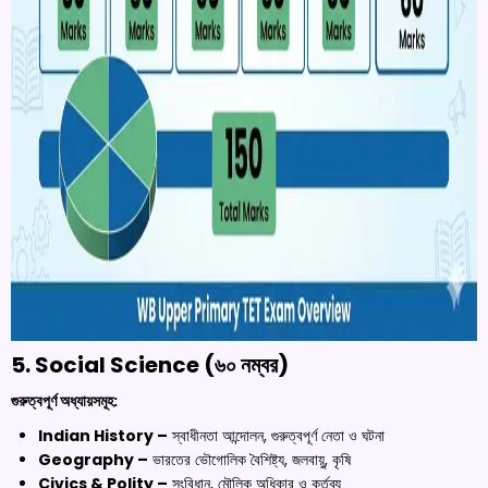
5. Social Science (৬০ নম্বর)
গুরুত্বপূর্ণ অধ্যায়সমূহ:
Indian History –
স্বাধীনতা আন্দোলন, গুরুত্বপূর্ণ নেতা ও ঘটনা
Geography –
ভারতের ভৌগোলিক বৈশিষ্ট্য, জলবায়ু, কৃষি
Civics & Polity –
সংবিধান, মৌলিক অধিকার ও কর্তব্য