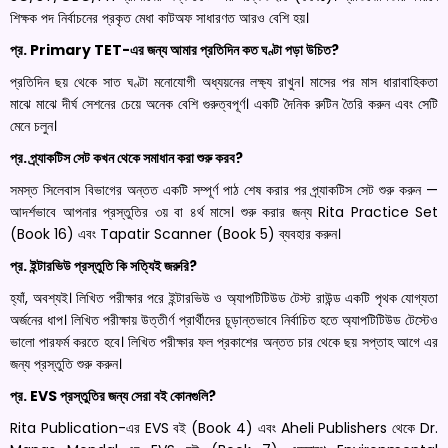
শিক্ষক পদ নির্বাচনের প্রকৃত মেধা কাটঅফ সাধারণত আরও বেশি হয়।
প্র. Primary TET-এর জন্য আমার প্রতিদিন কত ঘণ্টা পড়া উচিত?
প্রতিদিন ছয় থেকে সাত ঘণ্টা মনোযোগী অধ্যয়নের লক্ষ্য রাখুন। মাসের পর মাস ধারাবাহিকতা
মাঝে মাঝে দীর্ঘ সেশনের চেয়ে অনেক বেশি গুরুত্বপূর্ণ। একটি দৈনিক রুটিন তৈরি করুন এবং সেটি
মেনে চলুন।
প্র. প্র্যাকটিস সেট কখন থেকে সমাধান করা শুরু করব?
সমস্ত সিলেবাস বিভাগের অন্তত একটি সম্পূর্ণ পাঠ শেষ করার পর প্র্যাকটিস সেট শুরু করুন —
আদর্শভাবে আপনার প্রস্তুতির ৩য় বা ৪র্থ মাসে। শুরু করার জন্য Rita Practice Set
(Book 16) এবং Tapatir Scanner (Book 5) ব্যবহার করুন।
প্র. ইন্টারভিউ প্রস্তুতি কি সত্যিই জরুরি?
হ্যাঁ, অবশ্যই। লিখিত পরীক্ষার পরে ইন্টারভিউ ও অ্যাপটিটিউড টেস্ট রাউন্ড একটি পৃথক যোগ্যতা
অর্জনের ধাপ। লিখিত পরীক্ষায় উত্তীর্ণ প্রার্থীদের চূড়ান্তভাবে নির্বাচিত হতে অ্যাপটিটিউড টেস্টেও
ভালো পারফর্ম করতে হবে। লিখিত পরীক্ষার ফল প্রকাশের অন্তত চার থেকে ছয় সপ্তাহ আগে এর
জন্য প্রস্তুতি শুরু করুন।
প্র. EVS প্রস্তুতির জন্য সেরা বই কোনগুলি?
Rita Publication-এর EVS বই (Book 4) এবং Aheli Publishers থেকে Dr.