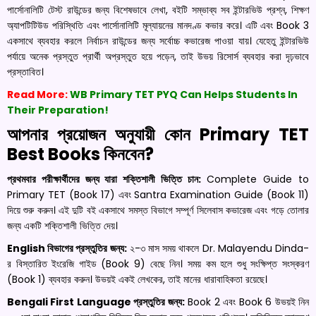
পার্সোনালিটি টেস্ট রাউন্ডের জন্য বিশেষভাবে লেখা, বইটি সম্ভাব্য সব ইন্টারভিউ প্রশ্ন, শিক্ষণ
অ্যাপটিটিউড পরিস্থিতি এবং পার্সোনালিটি মূল্যায়নের মানদণ্ড কভার করে। এটি এবং Book 3
একসাথে ব্যবহার করলে নির্বাচন রাউন্ডের জন্য সর্বোচ্চ কভারেজ পাওয়া যায়। যেহেতু ইন্টারভিউ
পর্যায়ে অনেক প্রস্তুত প্রার্থী অপ্রস্তুত হয়ে পড়েন, তাই উভয় রিসোর্স ব্যবহার করা দৃঢ়ভাবে
প্রস্তাবিত।
Read More:
WB Primary TET PYQ Can Helps Students In
Their Preparation!
আপনার প্রয়োজন অনুযায়ী কোন Primary TET
Best Books কিনবেন?
প্রথমবার পরীক্ষার্থীদের জন্য যারা শক্তিশালী ভিত্তি চান:
Complete Guide to
Primary TET (Book 17) এবং Santra Examination Guide (Book 11)
দিয়ে শুরু করুন। এই দুটি বই একসাথে সমস্ত বিভাগে সম্পূর্ণ সিলেবাস কভারেজ এবং গড়ে তোলার
জন্য একটি শক্তিশালী ভিত্তি দেয়।
English বিভাগের প্রস্তুতির জন্য:
২-৩ মাস সময় থাকলে Dr. Malayendu Dinda-
র বিস্তারিত ইংরেজি গাইড (Book 9) বেছে নিন। সময় কম হলে শুধু সংক্ষিপ্ত সংস্করণ
(Book 1) ব্যবহার করুন। উভয়ই একই লেখকের, তাই মানের ধারাবাহিকতা রয়েছে।
Bengali First Language প্রস্তুতির জন্য:
Book 2 এবং Book 6 উভয়ই নিন