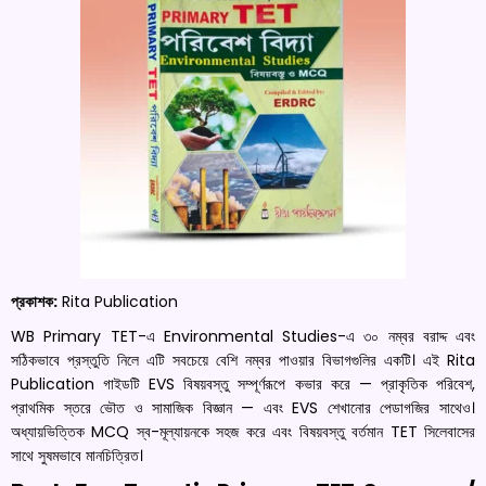
প্রকাশক:
Rita Publication
WB Primary TET-এ Environmental Studies-এ ৩০ নম্বর বরাদ্দ এবং
সঠিকভাবে প্রস্তুতি নিলে এটি সবচেয়ে বেশি নম্বর পাওয়ার বিভাগগুলির একটি। এই Rita
Publication গাইডটি EVS বিষয়বস্তু সম্পূর্ণরূপে কভার করে — প্রাকৃতিক পরিবেশ,
প্রাথমিক স্তরে ভৌত ও সামাজিক বিজ্ঞান — এবং EVS শেখানোর পেডাগজির সাথেও।
অধ্যায়ভিত্তিক MCQ স্ব-মূল্যায়নকে সহজ করে এবং বিষয়বস্তু বর্তমান TET সিলেবাসের
সাথে সুষমভাবে মানচিত্রিত।