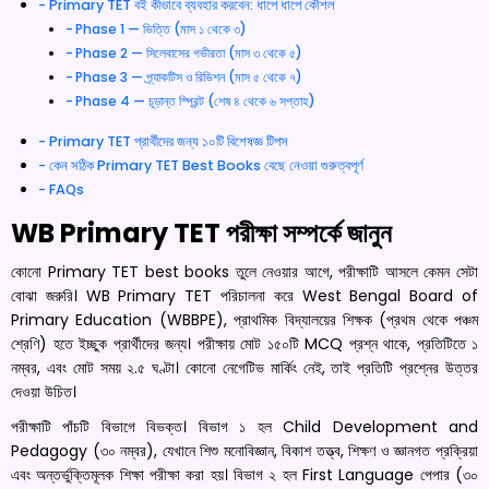
Primary TET বই কীভাবে ব্যবহার করবেন: ধাপে ধাপে কৌশল
Phase 1 — ভিত্তি (মাস ১ থেকে ৩)
Phase 2 — সিলেবাসের গভীরতা (মাস ৩ থেকে ৫)
Phase 3 — প্র্যাকটিস ও রিভিশন (মাস ৫ থেকে ৭)
Phase 4 — চূড়ান্ত স্প্রিন্ট (শেষ ৪ থেকে ৬ সপ্তাহ)
Primary TET প্রার্থীদের জন্য ১০টি বিশেষজ্ঞ টিপস
কেন সঠিক Primary TET Best Books বেছে নেওয়া গুরুত্বপূর্ণ
FAQs
WB Primary TET পরীক্ষা সম্পর্কে জানুন
কোনো Primary TET best books তুলে নেওয়ার আগে, পরীক্ষাটি আসলে কেমন সেটা
বোঝা জরুরি। WB Primary TET পরিচালনা করে West Bengal Board of
Primary Education (WBBPE), প্রাথমিক বিদ্যালয়ের শিক্ষক (প্রথম থেকে পঞ্চম
শ্রেণি) হতে ইচ্ছুক প্রার্থীদের জন্য। পরীক্ষায় মোট ১৫০টি MCQ প্রশ্ন থাকে, প্রতিটিতে ১
নম্বর, এবং মোট সময় ২.৫ ঘণ্টা। কোনো নেগেটিভ মার্কিং নেই, তাই প্রতিটি প্রশ্নের উত্তর
দেওয়া উচিত।
পরীক্ষাটি পাঁচটি বিভাগে বিভক্ত। বিভাগ ১ হল Child Development and
Pedagogy (৩০ নম্বর), যেখানে শিশু মনোবিজ্ঞান, বিকাশ তত্ত্ব, শিক্ষণ ও জ্ঞানগত প্রক্রিয়া
এবং অন্তর্ভুক্তিমূলক শিক্ষা পরীক্ষা করা হয়। বিভাগ ২ হল First Language পেপার (৩০