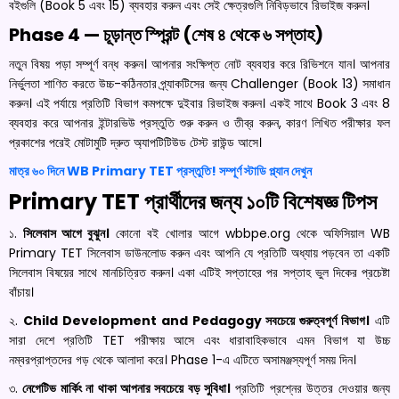
বইগুলি (Book 5 এবং 15) ব্যবহার করুন এবং সেই ক্ষেত্রগুলি নিবিড়ভাবে রিভাইজ করুন।
Phase 4 — চূড়ান্ত স্প্রিন্ট (শেষ ৪ থেকে ৬ সপ্তাহ)
নতুন বিষয় পড়া সম্পূর্ণ বন্ধ করুন। আপনার সংক্ষিপ্ত নোট ব্যবহার করে রিভিশনে যান। আপনার
নির্ভুলতা শাণিত করতে উচ্চ-কঠিনতার প্র্যাকটিসের জন্য Challenger (Book 13) সমাধান
করুন। এই পর্যায়ে প্রতিটি বিভাগ কমপক্ষে দুইবার রিভাইজ করুন। একই সাথে Book 3 এবং 8
ব্যবহার করে আপনার ইন্টারভিউ প্রস্তুতি শুরু করুন ও তীব্র করুন, কারণ লিখিত পরীক্ষার ফল
প্রকাশের পরেই মোটামুটি দ্রুত অ্যাপটিটিউড টেস্ট রাউন্ড আসে।
মাত্র ৬০ দিনে WB Primary TET প্রস্তুতি! সম্পূর্ণ স্টাডি প্ল্যান দেখুন
Primary TET প্রার্থীদের জন্য ১০টি বিশেষজ্ঞ টিপস
১.
সিলেবাস আগে বুঝুন।
কোনো বই খোলার আগে wbbpe.org থেকে অফিসিয়াল WB
Primary TET সিলেবাস ডাউনলোড করুন এবং আপনি যে প্রতিটি অধ্যায় পড়বেন তা একটি
সিলেবাস বিষয়ের সাথে মানচিত্রিত করুন। একা এটিই সপ্তাহের পর সপ্তাহ ভুল দিকের প্রচেষ্টা
বাঁচায়।
২.
Child Development and Pedagogy সবচেয়ে গুরুত্বপূর্ণ বিভাগ।
এটি
সারা দেশে প্রতিটি TET পরীক্ষায় আসে এবং ধারাবাহিকভাবে এমন বিভাগ যা উচ্চ
নম্বরপ্রাপ্তদের গড় থেকে আলাদা করে। Phase 1-এ এটিতে অসামঞ্জস্যপূর্ণ সময় দিন।
৩.
নেগেটিভ মার্কিং না থাকা আপনার সবচেয়ে বড় সুবিধা।
প্রতিটি প্রশ্নের উত্তর দেওয়ার জন্য