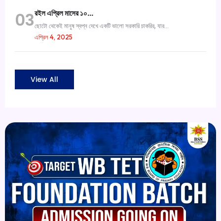
রইল এপ্রিল মাসের ১০…
03
ছোটো থেকেই মানুষ স্বপ্ন দেখে একটি ভালো সরকারি চাকরির, যার...
এপ্রিল 4, 2025
View All