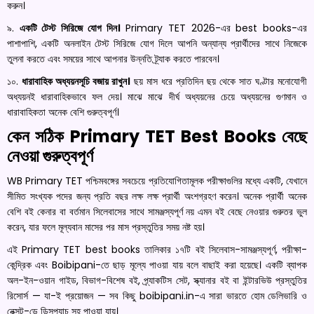
করুন।
৯.
একটি টেস্ট সিরিজে যোগ দিন।
Primary TET 2026-এর best books-এর
পাশাপাশি, একটি অনলাইন টেস্ট সিরিজে যোগ দিলে আপনি অন্যান্য প্রার্থীদের সাথে নিজেকে
তুলনা করতে এবং সময়ের সাথে আপনার উন্নতি ট্র্যাক করতে পারবেন।
১০.
ধারাবাহিক অধ্যয়নসূচি বজায় রাখুন।
ছয় মাস ধরে প্রতিদিন ছয় থেকে সাত ঘণ্টার মনোযোগী
অধ্যয়নই ধারাবাহিকভাবে ফল দেয়। মাঝে মাঝে দীর্ঘ অধ্যয়নের চেয়ে অধ্যয়নের গুণমান ও
ধারাবাহিকতা অনেক বেশি গুরুত্বপূর্ণ।
কেন সঠিক Primary TET Best Books বেছে
নেওয়া গুরুত্বপূর্ণ
WB Primary TET পশ্চিমবঙ্গের সবচেয়ে প্রতিযোগিতামূলক পরীক্ষাগুলির মধ্যে একটি, যেখানে
সীমিত সংখ্যক পদের জন্য প্রতি বছর লক্ষ লক্ষ প্রার্থী অংশগ্রহণ করেন। অনেক প্রার্থী অনেক
বেশি বই কেনার বা বর্তমান সিলেবাসের সাথে সামঞ্জস্যপূর্ণ নয় এমন বই বেছে নেওয়ার গুরুতর ভুল
করেন, যার ফলে মূল্যবান মাসের পর মাস প্রস্তুতির সময় নষ্ট হয়।
এই Primary TET best books তালিকার ১৭টি বই সিলেবাস-সামঞ্জস্যপূর্ণ, পরীক্ষা-
কেন্দ্রিক এবং Boibipani-তে ছাড় মূল্যে পাওয়া যায় বলে বাছাই করা হয়েছে। একটি ব্যাপক
অল-ইন-ওয়ান গাইড, বিভাগ-বিশেষ বই, প্র্যাকটিস সেট, স্ক্যানার বই বা ইন্টারভিউ প্রস্তুতির
রিসোর্স — যা-ই প্রয়োজন — সব কিছু boibipani.in-এ সারা ভারতে হোম ডেলিভারি ও
নেক্সট-ডে ডিসপ্যাচ সহ পাওয়া যায়।