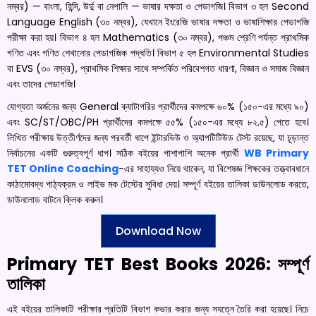
নম্বর) — বাংলা, হিন্দি, উর্দু বা নেপালি — ভাষার দক্ষতা ও পেডাগজি। বিভাগ ৩ হল Second
Language English (৩০ নম্বর), যেখানে ইংরেজি ভাষার দক্ষতা ও ভাষাশিক্ষার পেডাগজি
পরীক্ষা করা হয়। বিভাগ ৪ হল Mathematics (৩০ নম্বর), পঞ্চম শ্রেণি পর্যন্ত প্রাথমিক
গণিত এবং গণিত শেখানোর পেডাগজিক পদ্ধতি। বিভাগ ৫ হল Environmental Studies
বা EVS (৩০ নম্বর), প্রাথমিক শিক্ষার সাথে সম্পর্কিত পরিবেশগত ধারণা, বিজ্ঞান ও সমাজ বিজ্ঞান
এবং তাদের পেডাগজি।
যোগ্যতা অর্জনের জন্য General ক্যাটাগরির প্রার্থীদের কমপক্ষে ৬০% (১৫০-এর মধ্যে ৯০)
এবং SC/ST/OBC/PH প্রার্থীদের কমপক্ষে ৫৫% (১৫০-এর মধ্যে ৮২.৫) পেতে হবে।
লিখিত পরীক্ষায় উত্তীর্ণদের জন্য পরবর্তী ধাপে ইন্টারভিউ ও অ্যাপটিটিউড টেস্ট রয়েছে, যা চূড়ান্ত
নির্বাচনের একটি গুরুত্বপূর্ণ ধাপ। সঠিক বইয়ের পাশাপাশি অনেক প্রার্থী
WB Primary
TET Online Coaching
-এর সাহায্যও নিয়ে থাকেন, যা বিশেষজ্ঞ শিক্ষকের তত্ত্বাবধানে
কাঠামোবদ্ধ পাঠ্যক্রম ও লাইভ মক টেস্টের সুবিধা দেয়। সম্পূর্ণ বইয়ের তালিকা ডাউনলোড করতে,
ডাউনলোড বাটনে ক্লিক করুন।
Download Now
Primary TET Best Books 2026: সম্পূর্ণ
তালিকা
এই বইয়ের তালিকাটি পরীক্ষার প্রতিটি বিভাগ কভার করার জন্য সযত্নে তৈরি করা হয়েছে। নিচে