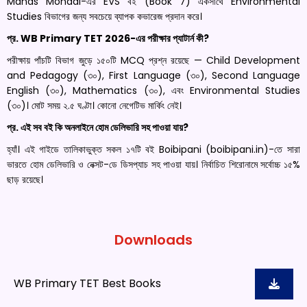
Manas Mondal-এর EVS বই (Book 7) একসাথে Environmental
Studies বিভাগের জন্য সবচেয়ে ব্যাপক কভারেজ প্রদান করে।
প্র. WB Primary TET 2026-এর পরীক্ষার প্যাটার্ন কী?
পরীক্ষায় পাঁচটি বিভাগ জুড়ে ১৫০টি MCQ প্রশ্ন রয়েছে — Child Development
and Pedagogy (৩০), First Language (৩০), Second Language
English (৩০), Mathematics (৩০), এবং Environmental Studies
(৩০)। মোট সময় ২.৫ ঘণ্টা। কোনো নেগেটিভ মার্কিং নেই।
প্র. এই সব বই কি অনলাইনে হোম ডেলিভারি সহ পাওয়া যায়?
হ্যাঁ। এই গাইডে তালিকাভুক্ত সকল ১৭টি বই Boibipani (boibipani.in)-তে সারা
ভারতে হোম ডেলিভারি ও নেক্সট-ডে ডিসপ্যাচ সহ পাওয়া যায়। নির্বাচিত শিরোনামে সর্বোচ্চ ১৫%
ছাড় রয়েছে।
Downloads
WB Primary TET Best Books