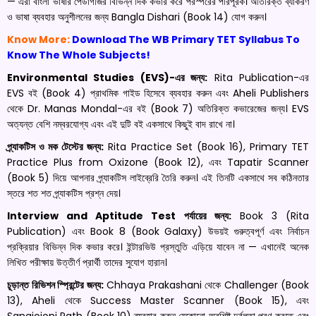
— এরা বাংলা ভাষার পেডাগজির বিভিন্ন দিক কভার করে পরস্পরের পরিপূরক। অতিরিক্ত ব্যাকরণ
ও ভাষা ব্যবহার অনুশীলনের জন্য Bangla Dishari (Book 14) যোগ করুন।
Know More:
Download The WB Primary TET Syllabus To
Know The Whole Subjects!
Environmental Studies (EVS)-এর জন্য:
Rita Publication-এর
EVS বই (Book 4) প্রাথমিক গাইড হিসেবে ব্যবহার করুন এবং Aheli Publishers
থেকে Dr. Manas Mondal-এর বই (Book 7) অতিরিক্ত কভারেজের জন্য। EVS
অত্যন্ত বেশি নম্বরযোগ্য এবং এই দুটি বই একসাথে কিছুই বাদ রাখে না।
প্র্যাকটিস ও মক টেস্টের জন্য:
Rita Practice Set (Book 16), Primary TET
Practice Plus from Oxizone (Book 12), এবং Tapatir Scanner
(Book 5) দিয়ে আপনার প্র্যাকটিস লাইব্রেরি তৈরি করুন। এই তিনটি একসাথে সব কঠিনতার
স্তরে শত শত প্র্যাকটিস প্রশ্ন দেয়।
Interview and Aptitude Test পর্যায়ের জন্য:
Book 3 (Rita
Publication) এবং Book 8 (Book Galaxy) উভয়ই গুরুত্বপূর্ণ এবং নির্বাচন
প্রক্রিয়ার বিভিন্ন দিক কভার করে। ইন্টারভিউ প্রস্তুতি এড়িয়ে যাবেন না — এখানেই অনেক
লিখিত পরীক্ষায় উত্তীর্ণ প্রার্থী তাদের সুযোগ হারান।
চূড়ান্ত রিভিশন স্প্রিন্টের জন্য:
Chhaya Prakashani থেকে Challenger (Book
13), Aheli থেকে Success Master Scanner (Book 15), এবং
Sangjojoni Path (Book 10) ব্যবহার করুন যেকোনো অবশিষ্ট দুর্বলতা পূরণ করতে এবং