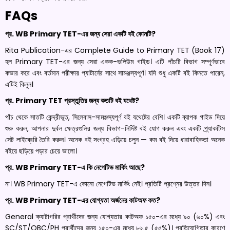
FAQs
প্র. WB Primary TET-এর জন্য সেরা একটি বই কোনটি?
Rita Publication-এর Complete Guide to Primary TET (Book 17)
হল Primary TET-এর জন্য সেরা একক-ভলিউম গাইড। এটি পাঁচটি বিভাগ সম্পূর্ণভাবে
কভার করে এবং বর্তমান পরীক্ষার প্যাটার্নের সাথে সামঞ্জস্যপূর্ণ। যদি শুধু একটি বই কিনতে পারেন,
এটিই কিনুন।
প্র. Primary TET প্রস্তুতির জন্য কতটি বই যথেষ্ট?
পাঁচ থেকে সাতটি কেন্দ্রীভূত, সিলেবাস-সামঞ্জস্যপূর্ণ বই যথেষ্টের বেশি। একটি ব্যাপক গাইড দিয়ে
শুরু করুন, আপনার দুর্বল ক্ষেত্রগুলির জন্য বিভাগ-নির্দিষ্ট বই যোগ করুন এবং একটি প্র্যাকটিস
সেট লাইব্রেরি তৈরি করুন। অনেক বই সংগ্রহ এড়িয়ে চলুন — কম বই দিয়ে ধারাবাহিকতা অনেক
বইয়ে ছড়িয়ে পড়ার চেয়ে ভালো।
প্র. WB Primary TET-এ কি নেগেটিভ মার্কিং আছে?
না। WB Primary TET-এ কোনো নেগেটিভ মার্কিং নেই। প্রতিটি প্রশ্নের উত্তর দিন।
প্র. WB Primary TET-এর যোগ্যতা অর্জনের কাটঅফ কত?
General ক্যাটাগরির প্রার্থীদের জন্য যোগ্যতার কাটঅফ ১৫০-এর মধ্যে ৯০ (৬০%) এবং
SC/ST/OBC/PH প্রার্থীদের জন্য ১৫০-এর মধ্যে ৮২.৫ (৫৫%)। প্রতিযোগিতার কারণে