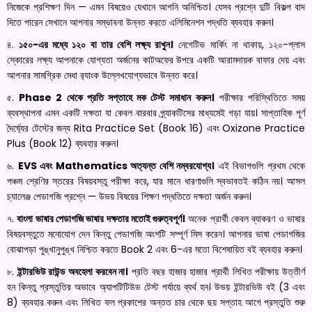
নিজেকে প্রশিক্ষণ দিন — এমন বিষয়েও যেখানে আপনি অনিশ্চিত। যেসব প্রশ্নে দুটি বিকল্প বাদ
দিতে পারেন সেখানে আপনার সম্ভাবনা উন্নত করতে এলিমিনেশন পদ্ধতি ব্যবহার করুন।
৪.
১৫০-এর মধ্যে ১২০ বা তার বেশি লক্ষ্য রাখুন।
নেগেটিভ মার্কিং না থাকায়, ১২০-প্লাস
স্কোরের লক্ষ্য আপনাকে যোগ্যতা অর্জনের কাটঅফের উপরে একটি আরামদায়ক বাফার দেয় এবং
আপনার সামগ্রিক মেধা র‍্যাংক উল্লেখযোগ্যভাবে উন্নত করে।
৫.
Phase 2 থেকে প্রতি সপ্তাহে মক টেস্ট সমাধান করুন।
পরীক্ষার পরিস্থিতিতে সময়
ব্যবস্থাপনা এমন একটি দক্ষতা যা কেবল বারবার প্র্যাকটিসের মাধ্যমেই গড়া যায়। সাপ্তাহিক পূর্ণ
দৈর্ঘ্যের টেস্টের জন্য Rita Practice Set (Book 16) এবং Oxizone Practice
Plus (Book 12) ব্যবহার করুন।
৬.
EVS এবং Mathematics অত্যন্ত বেশি নম্বরযোগ্য।
এই বিভাগগুলি প্রথম থেকে
পঞ্চম শ্রেণির স্তরের বিষয়বস্তু পরীক্ষা করে, যার মানে ধারণাগুলি স্বভাবতই কঠিন নয়। আসল
চ্যালেঞ্জ পেডাগজি প্রশ্নে — উভয় বিষয়ের শিক্ষণ পদ্ধতিতে দক্ষতা অর্জন করুন।
৭.
বাংলা ভাষার পেডাগজি ভাষার দক্ষতার মতোই গুরুত্বপূর্ণ।
অনেক প্রার্থী কেবল ব্যাকরণ ও ভাষার
বিষয়বস্তুতে মনোযোগ দেন কিন্তু পেডাগজি অংশটি সম্পূর্ণ মিস করেন। আপনার ভাষা পেডাগজির
বোঝাপড়া পুঙ্খানুপুঙ্খ নিশ্চিত করতে Book 2 এবং 6-এর মতো বিশেষায়িত বই ব্যবহার করুন।
৮.
ইন্টারভিউ রাউন্ড অবহেলা করবেন না।
প্রতি বছর হাজার হাজার প্রার্থী লিখিত পরীক্ষায় উত্তীর্ণ
হন কিন্তু প্রস্তুতির অভাবে অ্যাপটিটিউড টেস্ট পর্যায়ে ব্যর্থ হন। উভয় ইন্টারভিউ বই (3 এবং
8) ব্যবহার করুন এবং লিখিত ফল প্রকাশের অন্তত চার থেকে ছয় সপ্তাহ আগে প্রস্তুতি শুরু