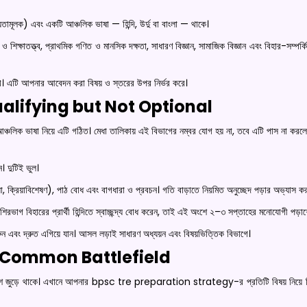
তামূলক) এবং একটি আঞ্চলিক ভাষা — হিন্দি, উর্দু বা বাংলা — থাকে।
 শিক্ষাতত্ত্ব, প্রাথমিক গণিত ও মানসিক দক্ষতা, সাধারণ বিজ্ঞান, সামাজিক বিজ্ঞান এবং বিহার-সম্পর্কি
রাখে। এটি আপনার আবেদন করা বিষয় ও স্তরের উপর নির্ভর করে।
alifying but Not Optional
্চলিক ভাষা নিয়ে এটি গঠিত। মেধা তালিকায় এই বিভাগের নম্বর যোগ হয় না, তবে এটি পাস না করলে 
ন। দুটিই ভুল।
রিয়া, ক্রিয়াবিশেষণ), পাঠ বোধ এবং বাগধারা ও প্রবচন। গতি বাড়াতে নিয়মিত অনুচ্ছেদ পড়ার অভ্যাস ক
বেশিরভাগ বিহারের প্রার্থী হিন্দিতে স্বাচ্ছন্দ্য বোধ করেন, তাই এই অংশে ২–৩ সপ্তাহের মনোযোগী পড়াশ
করুন এবং দ্রুত এগিয়ে যান। আসল লড়াই সাধারণ অধ্যয়ন এবং বিষয়ভিত্তিক বিভাগে।
e Common Battlefield
্য অংশ জুড়ে থাকে। এখানে আপনার bpsc tre preparation strategy-র প্রতিটি বিষয় নিয়ে