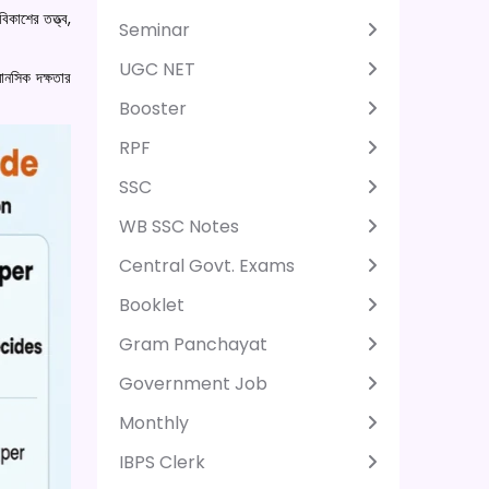
িকাশের তত্ত্ব,
Seminar
UGC NET
ানসিক দক্ষতার
Booster
RPF
SSC
WB SSC Notes
Central Govt. Exams
Booklet
Gram Panchayat
Government Job
Monthly
IBPS Clerk