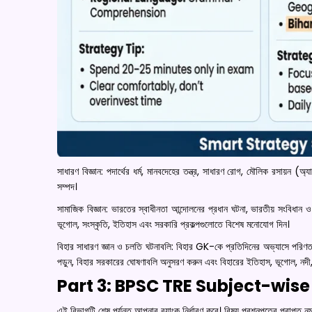
সাধারণ বিজ্ঞান: পদার্থের ধর্ম, মানবদেহের তন্ত্র, সাধারণ রোগ, মৌলিক রসায়ন 
সম্পদ।
সামাজিক বিজ্ঞান: ভারতের স্বাধীনতা আন্দোলনের প্রধান ঘটনা, ভারতীয় সংবিধান ও
ভূগোল, সংস্কৃতি, ইতিহাস এবং সরকারি প্রকল্পগুলোতে বিশেষ মনোযোগ দিন।
বিহার সাধারণ জ্ঞান ও চলতি ঘটনাবলি: বিহার GK-কে প্রতিদিনের অভ্যাসে পরিণত 
পড়ুন, বিহার সরকারের ঘোষণাবলি অনুসরণ করুন এবং বিহারের ইতিহাস, ভূগোল, নদী, জেল
Part 3: BPSC TRE Subject-wise
এই বিভাগটি শেষ পর্যন্ত আপনার র‍্যাংক নির্ধারণ করে। বিষয় প্রশ্নপত্রে প্রাপ্ত নম্