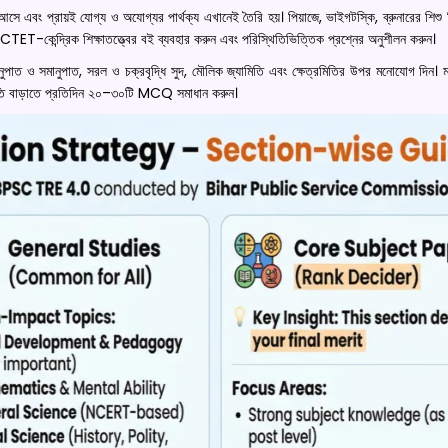
 আসে এবং প্রায়ই যোগ্য ও অযোগ্যর পার্থক্য এখানেই তৈরি হয়। পিয়াজে, ভাইগটস্কি, ব্রুনারের শিশু ব
পড়ুন। CTET-কেন্দ্রিক শিক্ষাতত্ত্বের বই ব্যবহার করুন এবং পরিস্থিতিভিত্তিক প্রশ্নের অনুশীলন করুন।
ুপাত ও সমানুপাত, সরল ও চক্রবৃদ্ধি সুদ, মৌলিক জ্যামিতি এবং ক্ষেত্রমিতির উপর মনোযোগ দিন। ম
 গতি বাড়াতে প্রতিদিন ২০–৩০টি MCQ সমাধান করুন।