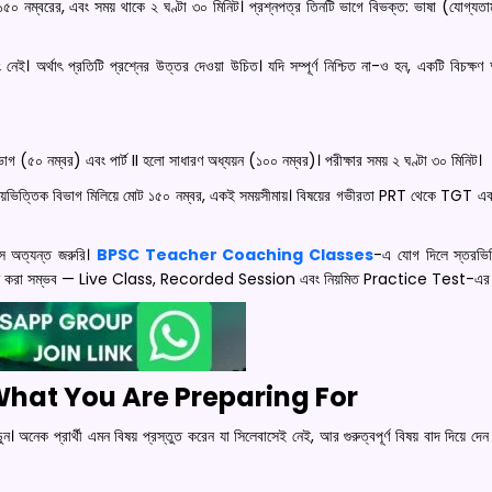
 নম্বরের, এবং সময় থাকে ২ ঘণ্টা ৩০ মিনিট। প্রশ্নপত্র তিনটি ভাগে বিভক্ত: ভাষা (যোগ্যতা
 অর্থাৎ প্রতিটি প্রশ্নের উত্তর দেওয়া উচিত। যদি সম্পূর্ণ নিশ্চিত না-ও হন, একটি বিচক্ষণ 
(৫০ নম্বর) এবং পার্ট II হলো সাধারণ অধ্যয়ন (১০০ নম্বর)। পরীক্ষার সময় ২ ঘণ্টা ৩০ মিনিট।
ষয়ভিত্তিক বিভাগ মিলিয়ে মোট ১৫০ নম্বর, একই সময়সীমায়। বিষয়ের গভীরতা PRT থেকে TGT
ন্স অত্যন্ত জরুরি।
BPSC Teacher Coaching Classes
-এ যোগ দিলে স্তরভিত
 অর্জন করা সম্ভব — Live Class, Recorded Session এবং নিয়মিত Practice Test-এর ম
What You Are Preparing For
নেক প্রার্থী এমন বিষয় প্রস্তুত করেন যা সিলেবাসেই নেই, আর গুরুত্বপূর্ণ বিষয় বাদ দিয়ে দ