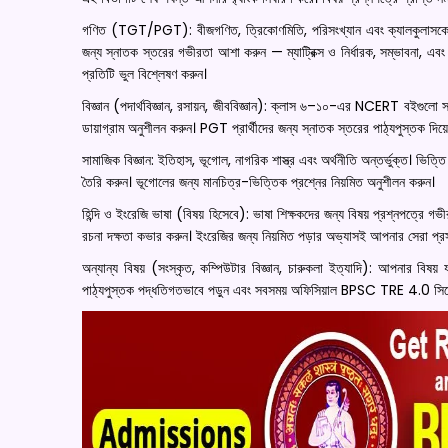
গণিত (TGT/PGT): বীজগণিত, ত্রিকোণমিতি, পরিসংখ্যান এবং ক্যালকুলাসক
জন্য স্নাতক স্তরের গভীরতা আশা করুন — ম্যাট্রিক্স ও নির্ধারক, সম্ভাবনা, এ
প্রতিটি ভুল বিশ্লেষণ করুন।
বিজ্ঞান (পদার্থবিজ্ঞান, রসায়ন, জীববিজ্ঞান): ক্লাস ৬–১০-এর NCERT বইগুলো সম
ডায়াগ্রাম অনুশীলন করুন। PGT প্রার্থীদের জন্য স্নাতক স্তরের পাঠ্যপুস্তক দিয়ে
সামাজিক বিজ্ঞান: ইতিহাস, ভূগোল, নাগরিক শাস্ত্র এবং অর্থনীতি অন্তর্ভুক্ত।
তৈরি করুন। ভূগোলের জন্য মানচিত্র-ভিত্তিক প্রশ্নের নিয়মিত অনুশীলন করুন।
হিন্দি ও ইংরেজি ভাষা (বিষয় হিসেবে): ভাষা শিক্ষকদের জন্য বিষয় প্রশ্নপত্রে গভ
রচনা দক্ষতা কভার করুন। ইংরেজির জন্য নিয়মিত পড়ার অভ্যাসই আপনার সেরা প্রস
অন্যান্য বিষয় (সংস্কৃত, কম্পিউটার বিজ্ঞান, চারুকলা ইত্যাদি): আপনার বি
পাঠ্যপুস্তক পদ্ধতিগতভাবে পড়ুন এবং সবসময় অফিসিয়াল BPSC TRE 4.0 সিলেব