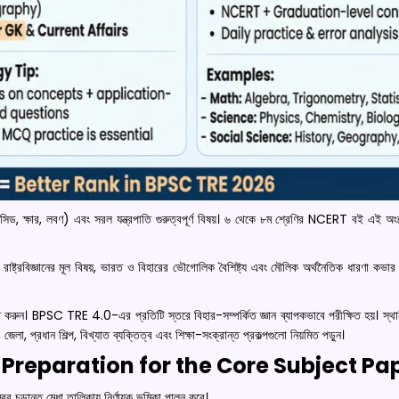
(অ্যাসিড, ক্ষার, লবণ) এবং সরল যন্ত্রপাতি গুরুত্বপূর্ণ বিষয়। ৬ থেকে ৮ম শ্রেণির NCERT বই এই অ
 রাষ্ট্রবিজ্ঞানের মূল বিষয়, ভারত ও বিহারের ভৌগোলিক বৈশিষ্ট্য এবং মৌলিক অর্থনৈতিক ধারণা কভার
করুন। BPSC TRE 4.0-এর প্রতিটি স্তরে বিহার-সম্পর্কিত জ্ঞান ব্যাপকভাবে পরীক্ষিত হয়। স্থান
া, প্রধান শিল্প, বিখ্যাত ব্যক্তিত্ব এবং শিক্ষা-সংক্রান্ত প্রকল্পগুলো নিয়মিত পড়ুন।
 Preparation for the Core Subject Pa
বর চূড়ান্ত মেধা তালিকায় নির্ণায়ক ভূমিকা পালন করে।