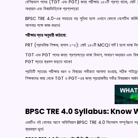
বেশিরভাগ পদের (TGT এবং PGT) জন্য পরীক্ষায় ১৫০টি প্রশ্ন থাকে, মোট ১৫০
অধ্যয়ন এবং বিষয়ভিত্তিক প্রশ্নপত্র।
BPSC TRE 4.0-এর সবচেয়ে বড় সুবিধা হলো এখানে কোনো নেগেটিভ মার্কিং নেই।
আপনার পক্ষে কাজ করবে।
পরীক্ষার স্তর অনুযায়ী কাঠামো:
PRT (প্রাথমিক শিক্ষক, ক্লাস ১–৫): মোট ১৫০টি MCQ। পার্ট I হলো ভাষা বিভাগ 
TGT এবং PGT পদের জন্য: প্রশ্নপত্রে ভাষা বিভাগ, সাধারণ অধ্যয়ন এবং বি
PGT স্তরে ক্রমশ বাড়তে থাকে।
প্রতিটি স্তরের পরীক্ষার ধরন ও বিষয়ের গভীরতা আলাদা হওয়ায়, সঠিক গাইডে
শিক্ষকদের কাছ থেকে TGT ও PGT-এর জন্য প্রয়োজনীয় গভীর বিষয়জ্ঞান
BPSC TRE 4.0 Syllabus: Know 
একটিও বই খোলার আগে অফিসিয়াল BPSC TRE 4.0 সিলেবাস সম্পূর্ণরূপে পড়ুন। অ
ব্যয়বহুল ভুল।