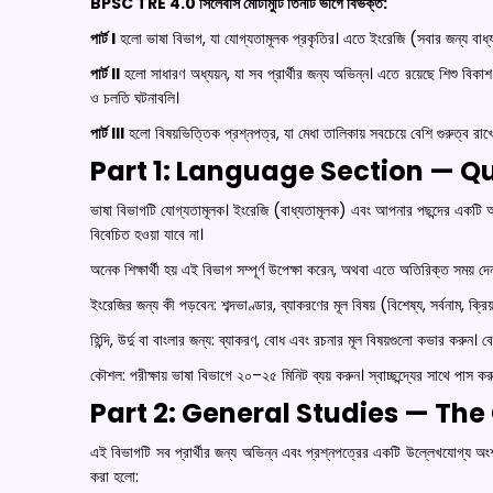
BPSC TRE 4.0 সিলেবাস মোটামুটি তিনটি ভাগে বিভক্ত:
পার্ট I
হলো ভাষা বিভাগ, যা যোগ্যতামূলক প্রকৃতির। এতে ইংরেজি (সবার জন্য বাধ্য
পার্ট II
হলো সাধারণ অধ্যয়ন, যা সব প্রার্থীর জন্য অভিন্ন। এতে রয়েছে শিশু বিকাশ ও
ও চলতি ঘটনাবলি।
পার্ট III
হলো বিষয়ভিত্তিক প্রশ্নপত্র, যা মেধা তালিকায় সবচেয়ে বেশি গুরুত্ব 
Part 1: Language Section — Qu
ভাষা বিভাগটি যোগ্যতামূলক। ইংরেজি (বাধ্যতামূলক) এবং আপনার পছন্দের একটি আঞ
বিবেচিত হওয়া যাবে না।
অনেক শিক্ষার্থী হয় এই বিভাগ সম্পূর্ণ উপেক্ষা করেন, অথবা এতে অতিরিক্ত সময় দে
ইংরেজির জন্য কী পড়বেন: শব্দভাণ্ডার, ব্যাকরণের মূল বিষয় (বিশেষ্য, সর্বনাম, ক্
হিন্দি, উর্দু বা বাংলার জন্য: ব্যাকরণ, বোধ এবং রচনার মূল বিষয়গুলো কভার করুন। 
কৌশল: পরীক্ষায় ভাষা বিভাগে ২০–২৫ মিনিট ব্যয় করুন। স্বাচ্ছন্দ্যের সাথে পাস 
Part 2: General Studies — Th
এই বিভাগটি সব প্রার্থীর জন্য অভিন্ন এবং প্রশ্নপত্রের একটি উল্লেখযোগ
করা হলো: