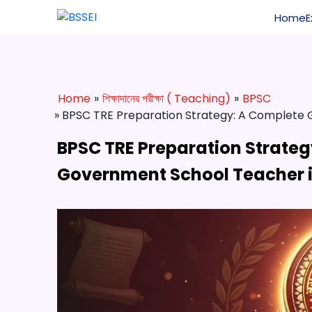
Home
Home
»
শিক্ষাদানের পরীক্ষা ( Teaching)
»
BPSC
» BPSC TRE Preparation Strategy: A Complete 
BPSC TRE Preparation Strate
Government School Teacher i