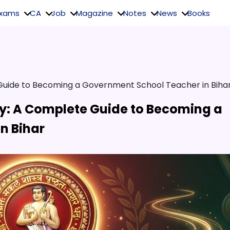
Exams
CA
Job
Magazine
Notes
News
Books
Guide to Becoming a Government School Teacher in Biha
gy: A Complete Guide to Becoming a
n Bihar