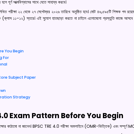
ূর্ণ আত্মবিশ্বাসের সাথে যেতে সাহায্য করবে।
খিত পরীক্ষা ২২ থেকে ২৭ সেপ্টেম্বর ২০২৬ তারিখে অনুষ্ঠিত হবে। মোট ৪৬,৫৯৫টি শিক্ষক পদ রয়ে
িক (ক্লাস ১১–১২) স্তরে। এই সুযোগ হাতছাড়া করতে না চাইলে এলোমেলো প্রস্তুতি কাজে আসব
re You Begin
g For
onal
 Core Subject Paper
own
ration Strategy
.0 Exam Pattern Before You Begin
্ষার কাঠামো না জানেন। BPSC TRE 4.0 পরীক্ষা অফলাইনে (OMR-ভিত্তিক) এবং সম্পূর্ণ 