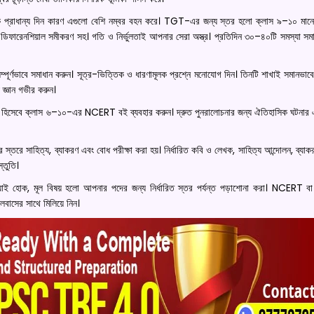
ে প্রাধান্য দিন কারণ এগুলো বেশি নম্বর বহন করে। TGT-এর জন্য স্তর হলো ক্লাস ৯–১০ ম
বং ডিফারেনশিয়াল সমীকরণ সহ। গতি ও নির্ভুলতাই আপনার সেরা অস্ত্র। প্রতিদিন ৩০–৪০টি সমস্যা সম
্পূর্ণভাবে সমাধান করুন। সূত্র-ভিত্তিক ও ধারণামূলক প্রশ্নে মনোযোগ দিন। তিনটি শাখাই সমানভাবে 
 জ্ঞান গভীর করুন।
 ভিত্তি হিসেবে ক্লাস ৬–১০-এর NCERT বই ব্যবহার করুন। দ্রুত পুনরালোচনার জন্য ঐতিহাসিক ঘটনার 
ীর স্তরে সাহিত্য, ব্যাকরণ এবং বোধ পরীক্ষা করা হয়। নির্ধারিত কবি ও লেখক, সাহিত্য আন্দোলন, ব্যাক
্তুতি।
ষয় যাই হোক, মূল বিষয় হলো আপনার পদের জন্য নির্ধারিত স্তর পর্যন্ত পড়াশোনা করা। NCERT ব
াসের সাথে মিলিয়ে নিন।