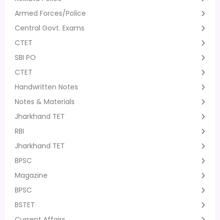
Armed Forces/Police
Central Govt. Exams
CTET
SBI PO
CTET
Handwritten Notes
Notes & Materials
Jharkhand TET
RBI
Jharkhand TET
BPSC
Magazine
BPSC
BSTET
Current Affairs