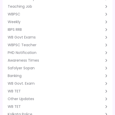
Teaching Job
WBPSC
Weekly
IBPS RRB
WB Govt Exams
WBPSC Teacher
PHD Notification
Awareness Times
Safolyer Sopan
Banking
WB Govt. Exam
WB TET
Other Updates
WB TET
Kolkata Police