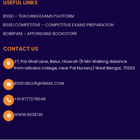
USEFUL LINKS
BSSEI – TEACHING EXAMS PLATFORM
BSSEI COMPETITIVE – COMPETITIVE EXAMS PREPARATION
BOIBIPANI – AFFORDABLE BOOKSTORE
CONTACT US
27, Pal Ghat Lane, Belur, Howrah (5 Min Walking distance
from lalbaba college, near Pal Nursery) West Bengal, 711202
BSSEI.BELUR@GMAIL.COM
+91 8777279548
WWW.BSSEI.IN