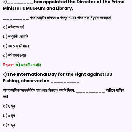
২)
________ has appointed the Director of the Prime
Minister’s Museum and Library.
________ প্রধানমন্ত্রীর জাদুঘর ও গ্রন্থাগারের পরিচালক নিযুক্ত করেছেন।
a)
অমিতাভ গর্গ
b)
অশ্বানী লোহানি
c)
এম ভেঙ্কটরামন
d)
অখিলেশ গুপ্ত
উত্তর-
b)অশ্বানী লোহানি
৩)
The International Day for the Fight against IUU
Fishing, observed on _________.
আন্তর্জাতিক আইইউইউ মাছ ধরার বিরুদ্ধে লড়াই দিবস, _________ তারিখে পালিত
হয়।
a)
২ জুন
b)
৩ জুন
c)
৫ জুন