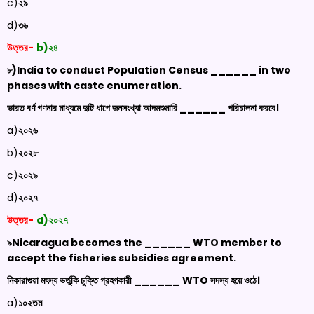
c)
২৯
d)
৩৬
উত্তর-
b)২৪
৮)
India to conduct Population Census ______ in two
phases with caste enumeration.
ভারত বর্ণ গণনার মাধ্যমে দুটি ধাপে জনসংখ্যা আদমশুমারি ______ পরিচালনা করবে।
a)
২০২৬
b)
২০২৮
c)
২০২৯
d)
২০২৭
উত্তর-
d)২০২৭
৯
Nicaragua becomes the ______ WTO member to
accept the fisheries subsidies agreement.
নিকারাগুয়া মৎস্য ভর্তুকি চুক্তি গ্রহণকারী ______
WTO
সদস্য হয়ে ওঠে।
a)
১০২তম