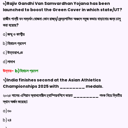
৬)
Rajiv Gandhi Van Samvardhan Yojana has been
launched to boost the Green Cover in which state/UT?
রাজীব গান্ধী বন সম্বর্ধন যোজনা কোন রাজ্য/কেন্দ্রশাসিত অঞ্চলে সবুজ কভার বাড়ানোর জন্য চালু
করা হয়েছে?
a)
জম্মু ও কাশ্মীর
b)
হিমাচল প্রদেশ
c)
উত্তরাখণ্ড
d)
লাদাখ
উত্তর-
b)হিমাচল প্রদেশ
৭)
India finishes second at the Asian Athletics
Championships 2025 with ________ medals.
২০২৫ সালের এশিয়ান অ্যাথলেটিক্স চ্যাম্পিয়নশিপে ভারত ________ পদক নিয়ে দ্বিতীয়
স্থান অর্জন করেছে।
a)
৩০
b)
২৪