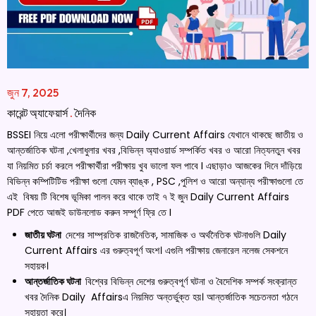
জুন 7, 2025
কারেন্ট অ্যাফেয়ার্স
.
দৈনিক
BSSEI নিয়ে এলো পরীক্ষার্থীদের জন্য Daily Current Affairs যেখানে থাকছে জাতীয় ও
আন্তর্জাতিক ঘটনা ,খেলাধুলার খবর ,বিভিন্ন অ্যাওয়ার্ড সম্পর্কিত খবর ও আরো নিত্যনতুন খবর
যা নিয়মিত চর্চা করলে পরীক্ষার্থীরা পরীক্ষায় খুব ভালো ফল পাবে I এছাড়াও আজকের দিনে দাঁড়িয়ে
বিভিন্ন কম্পিটিটিভ পরীক্ষা গুলো যেমন ব্যাঙ্ক , PSC ,পুলিশ ও আরো অন্যান্য পরীক্ষাগুলো তে
এই বিষয় টি বিশেষ ভূমিকা পালন করে থাকে তাই ৭ ই জুন Daily Current Affairs
PDF পেতে আজই ডাউনলোড করুন সম্পূর্ণ ফ্রি তে I
জাতীয় ঘটনা
দেশের সাম্প্রতিক রাজনৈতিক, সামাজিক ও অর্থনৈতিক ঘটনাগুলি Daily
Current Affairs এর গুরুত্বপূর্ণ অংশ। এগুলি পরীক্ষায় জেনারেল নলেজ সেকশনে
সহায়ক।
আন্তর্জাতিক ঘটনা
বিশ্বের বিভিন্ন দেশের গুরুত্বপূর্ণ ঘটনা ও বৈদেশিক সম্পর্ক সংক্রান্ত
খবর দৈনিক Daily Affairsএ নিয়মিত অন্তর্ভুক্ত হয়। আন্তর্জাতিক সচেতনতা গঠনে
সহায়তা করে।