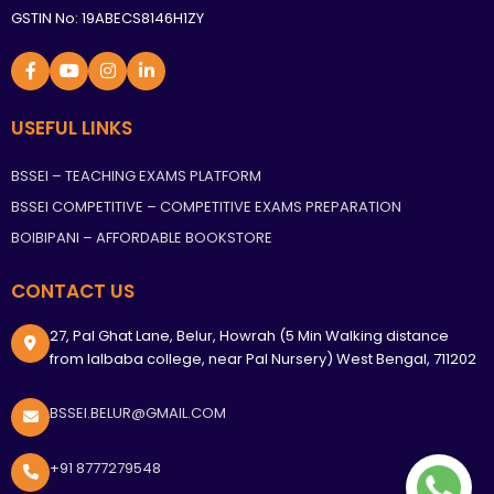
GSTIN No: 19ABECS8146H1ZY
USEFUL LINKS
BSSEI – TEACHING EXAMS PLATFORM
BSSEI COMPETITIVE – COMPETITIVE EXAMS PREPARATION
BOIBIPANI – AFFORDABLE BOOKSTORE
CONTACT US
27, Pal Ghat Lane, Belur, Howrah (5 Min Walking distance
from lalbaba college, near Pal Nursery) West Bengal, 711202
BSSEI.BELUR@GMAIL.COM
+91 8777279548