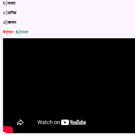
b)
ভারত
c)
রাশিয়া
d)
জাপান
উত্তর-
b)ভারত