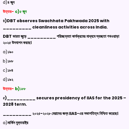
d)
৪ জুন
উত্তর-
c)৫ জুন
৪)
DBT observes
Swachhata
Pakhwada
2025 with
_________ cleanliness activities across India.
DBT
ভারত জুড়ে _________ পরিচ্ছন্নতা কার্যক্রমের মাধ্যমে স্বচ্ছতা পখওয়াড়া
২০২৫ উদযাপন করছে।
a)
১৯০
b)
১৮৮
c)
১৮৪
d)
১৯২
উত্তর-
b)১৮৮
৫)
_________ secures presidency of IIAS for the 2025 –
2028 term.
_________ ২০২৫-২০২৮ মেয়াদের জন্য
IIAS-
এর সভাপতিত্ব নিশ্চিত করেছে।
a)
মার্কিন যুক্তরাষ্ট্র