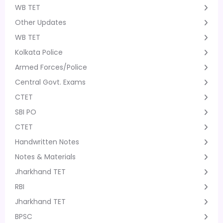
WB TET
Other Updates
WB TET
Kolkata Police
Armed Forces/Police
Central Govt. Exams
CTET
SBI PO
CTET
Handwritten Notes
Notes & Materials
Jharkhand TET
RBI
Jharkhand TET
BPSC