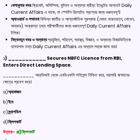
খেলাধুলার খবর
ক্রিকেট, অলিম্পিক, ফুটবল ও অন্যান্য ক্রীড়া ইভেন্টের আপডেট Daily
Current Affairs এ থাকে, যা স্পোর্টস রিলেটেড প্রশ্নের জন্য গুরুত্বপূর্ণ।
অ্যাওয়ার্ড ও সম্মাননা
বিভিন্ন জাতীয় ও আন্তর্জাতিক পুরস্কার (যেমন: ভারতরত্ন, নোবেল,
অস্কার) সংক্রান্ত তথ্য পরীক্ষার্থীদের জন্য গুরুত্বপূর্ণ Daily Current Affairs
টপিক।
নিত্যনতুন খবর ও অন্যান্য
প্রযুক্তি, পরিবেশ, স্বাস্থ্য, বিজ্ঞান, ও অন্যান্য বিষয়ভিত্তিক
হালনাগাদ তথ্য Daily Current Affairs এর মাধ্যমে সহজে জানা যায়।
১) ___________ Secures NBFC Licence from RBI,
Enters Direct Lending Space.
___________ আরবিআই থেকে এনবিএফসি লাইসেন্স নিশ্চিত করে, সরাসরি ঋণদানের
ক্ষেত্রে প্রবেশ করে।
a)
অ্যামাজন
b)
ইবে
c)
স্ন্যাপডিল
d)
ফ্লিপকার্ট
উত্তর-
d)ফ্লিপকার্ট