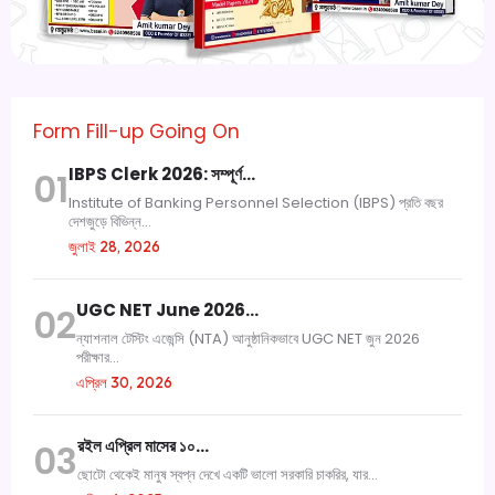
Form Fill-up Going On
IBPS Clerk 2026: সম্পূর্ণ…
01
Institute of Banking Personnel Selection (IBPS) প্রতি বছর
দেশজুড়ে বিভিন্ন...
জুলাই 28, 2026
UGC NET June 2026…
02
ন্যাশনাল টেস্টিং এজেন্সি (NTA) আনুষ্ঠানিকভাবে UGC NET জুন 2026
পরীক্ষার...
এপ্রিল 30, 2026
রইল এপ্রিল মাসের ১০…
03
ছোটো থেকেই মানুষ স্বপ্ন দেখে একটি ভালো সরকারি চাকরির, যার...