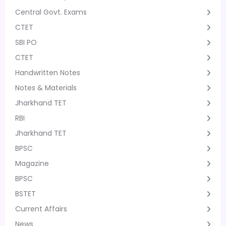
Central Govt. Exams
CTET
SBI PO
CTET
Handwritten Notes
Notes & Materials
Jharkhand TET
RBI
Jharkhand TET
BPSC
Magazine
BPSC
BSTET
Current Affairs
News