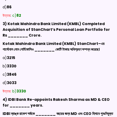
d)
86
উত্তর
:
c)
82
3) Kotak
Mahindra Bank Limited (KMBL) Completed
Acquisition of
StanChart’s
Personal Loan Portfolio for
Rs
_______
Crore
.
Kotak
Mahindra Bank Limited (KMBL)
StanChart
–
এর
পার্সোনাল লোন পোর্টফোলিও _______ কোটি টাকায় অধিগ্রহণ সম্পন্ন করেছে।
a)
3215
b)
3330
c)
3846
d)
3033
উত্তর:
b)
3330
4) IDBI Bank Re-appoints
Rakesh
Sharma as MD & CEO
for _______ years
.
IDBI
ব্যাঙ্ক রাকেশ শর্মাকে _______ বছরের জন্য
MD
এবং
CEO
হিসাবে পুনঃনিযুক্ত