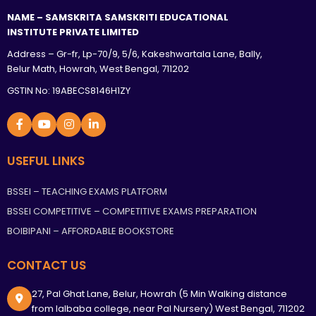
NAME – SAMSKRITA SAMSKRITI EDUCATIONAL
INSTITUTE PRIVATE LIMITED
Address – Gr-fr, Lp-70/9, 5/6, Kakeshwartala Lane, Bally,
Belur Math, Howrah, West Bengal, 711202
GSTIN No: 19ABECS8146H1ZY
USEFUL LINKS
BSSEI – TEACHING EXAMS PLATFORM
BSSEI COMPETITIVE – COMPETITIVE EXAMS PREPARATION
BOIBIPANI – AFFORDABLE BOOKSTORE
CONTACT US
27, Pal Ghat Lane, Belur, Howrah (5 Min Walking distance
from lalbaba college, near Pal Nursery) West Bengal, 711202