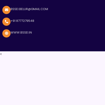
BSSEI.BELUR@GMAIL.COM
+91 8777279548
WWW.BSSEI.IN
<