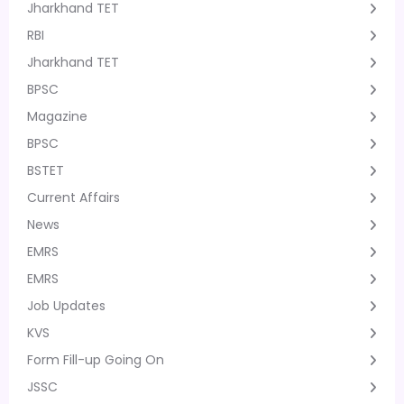
Jharkhand TET
RBI
Jharkhand TET
BPSC
Magazine
BPSC
BSTET
Current Affairs
News
EMRS
EMRS
Job Updates
KVS
Form Fill-up Going On
JSSC