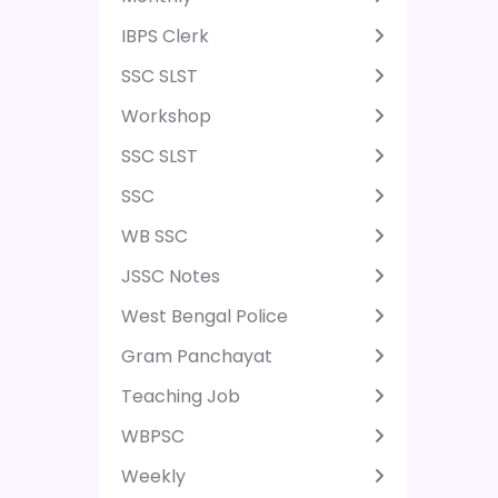
IBPS Clerk
SSC SLST
Workshop
SSC SLST
SSC
WB SSC
JSSC Notes
West Bengal Police
Gram Panchayat
Teaching Job
WBPSC
Weekly