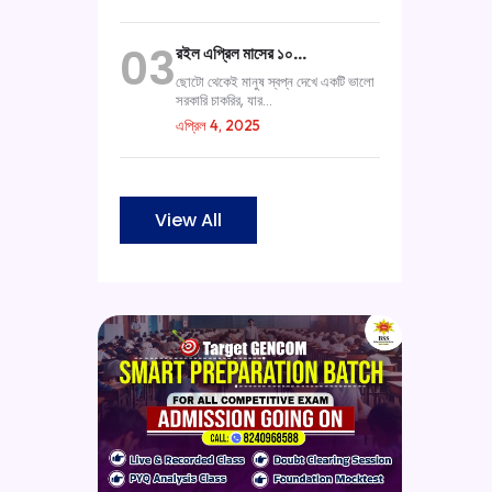
03
রইল এপ্রিল মাসের ১০…
ছোটো থেকেই মানুষ স্বপ্ন দেখে একটি ভালো
সরকারি চাকরির, যার...
এপ্রিল 4, 2025
View All