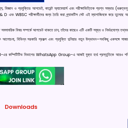
িজ্ঞান ও প্রযুক্তির আপডেট, কারেন্ট অ্যাফেয়ার্স এবং পরীক্ষাভিত্তিক প্রশ্ন সম্ভার (গুরুত্বপূ
D এবং WBSC পরীক্ষার্থীদের জন্য তৈরি করা প্র্যাকটিস সেট এই ম্যাগাজিনকে করে তুলেছে আ
মিত সমসাময়িক বিষয় সম্পর্কে আপডেট থাকতে চান, তাঁদের কাছেও এটি একটি সমৃদ্ধ ও নির্ভরযোগ্য তথ্যভ
ক আলোচনা, বিভিন্ন সরকারি প্রকল্প এবং প্রযুক্তি দুনিয়ার নতুন উদ্ভাবন—সবকিছু একসঙ্গে সা
SEI-এর কম্পিটিটিভ বিভাগের WhatsApp Group-এ আজই যুক্ত হন। প্রস্তুতিকে আরও শক্
Downloads