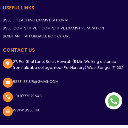
USEFUL LINKS
BSSEI – TEACHING EXAMS PLATFORM
BSSEI COMPETITIVE – COMPETITIVE EXAMS PREPARATION
BOIBIPANI – AFFORDABLE BOOKSTORE
CONTACT US
27, Pal Ghat Lane, Belur, Howrah (5 Min Walking distance
from lalbaba college, near Pal Nursery) West Bengal, 711202
BSSEI.BELUR@GMAIL.COM
+91 8777279548
WWW.BSSEI.IN