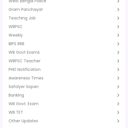
West Bengal Police
Gram Panchayat
Teaching Job
WBPSC
Weekly
IBPS RRB
WB Govt Exams
WBPSC Teacher
PHD Notification
Awareness Times
Safolyer Sopan
Banking
WB Govt. Exam
WB TET
Other Updates