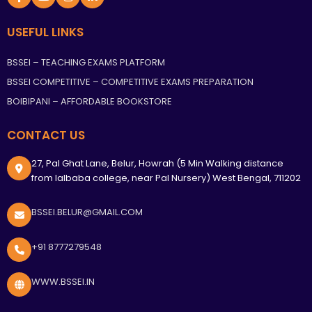
USEFUL LINKS
BSSEI – TEACHING EXAMS PLATFORM
BSSEI COMPETITIVE – COMPETITIVE EXAMS PREPARATION
BOIBIPANI – AFFORDABLE BOOKSTORE
CONTACT US
27, Pal Ghat Lane, Belur, Howrah (5 Min Walking distance
from lalbaba college, near Pal Nursery) West Bengal, 711202
BSSEI.BELUR@GMAIL.COM
+91 8777279548
WWW.BSSEI.IN