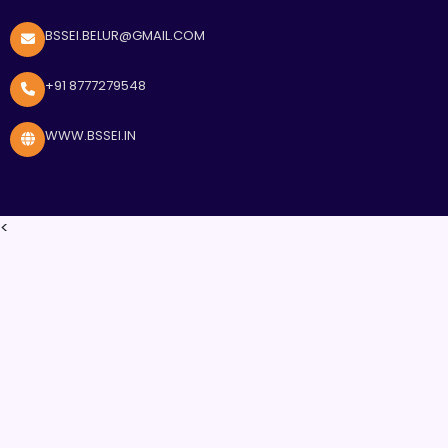
BSSEI.BELUR@GMAIL.COM
+91 8777279548
WWW.BSSEI.IN
<