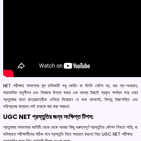
NET পরীক্ষায় সাফল্যের মূল চাবিকাঠি শুধু কোচিং বা স্টাডি নোটস নয়, বরং স্ব-অধ্যয়ন,
ধারাবাহিক অনুশীলন এবং নিজেকে উন্নত করার এক অদম্য ইচ্ছাই প্রকৃত পার্থক্য গড়ে দেয়।
প্রত্যুষার মতো ছাত্রছাত্রীরা দেখিয়ে দিয়েছেন যে বাধা আসবেই, কিন্তু ইচ্ছাশক্তি এবং
পরিশ্রমের মাধ্যমে সেই বাধাকে জয় করা সম্ভব।
UGC NET প্রস্তুতির জন্য সংক্ষিপ্ত টিপস:
প্রত্যুষার সাফল্যের কাহিনী থেকে থেকে আমরা কিছু গুরুত্বপূর্ণ প্রস্তুতির কৌশল শিখতে পারি, যা
ভবিষ্যতে পরীক্ষার্থীদের সঠিক পথে প্রস্তুতি নিতে সহায়তা করবে। নিচে UGC NET পরীক্ষার
প্রস্তুতির জন্য কিছু কার্যকরী টিপস দেওয়া হলো: