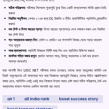
সঠিক পরিকল্পনা:
পরীক্ষার সিলেবাস পুরোপুরি বুঝে নিয়ে একটি বাস্তবসম্মত স্টাডি প্ল্যান তৈরি
করুন।
নিয়মিত অনুশীলন:
পেপার ১-এর জন্য DI, রিজনিং ও টিচিং অ্যাপ্টিটিউড প্রতিদিন প্র্যাকটিস
করুন।
মক টেস্ট ও বিগত বছরের প্রশ্ন:
বিগত বছরের প্রশ্নপত্র দেখে সমাধান করুন এবং নিয়মিত
মক টেস্ট দিন।
স্ব-অধ্যয়নকে গুরুত্ব দিন:
নোটস ও কোচিং-এর পাশাপাশি নিজের থেকে পড়ার অভ্যাস
গড়ে তুলুন।
সময় ব্যবস্থাপনা:
প্রতিটি বিষয়কে নির্দিষ্ট সময় দিন এবং প্রতিদিন রিভিশন করুন।
মানসিক শক্তি বজায় রাখুন:
ব্যর্থতা আসতে পারে, কিন্তু অধ্যবসায় ও ধৈর্য ধরে রাখলে
সাফল্য আসবেই।
যারা আগামী দিনে UGC NET পরীক্ষায় বসতে চলেছেন, তাদের জন্য প্রত্যুষার কাহিনি এক
বিরাট অনুপ্রেরণা। এই সাফল্যের পথে যারা নিজেদের প্রস্তুতি নিচ্ছেন, তাদের উচিত আত্মবিশ্বাস
বজায় রেখে, প্রতিদিন একটু একটু করে নিজেকে উন্নত করার চেষ্টা করা। সঠিক পরিকল্পনা, ধৈর্য এবং
অধ্যাবসায় থাকলে সাফল্য একদিন অবশ্যই ধরা দেবে।
air 1
all india rank
bssei success story