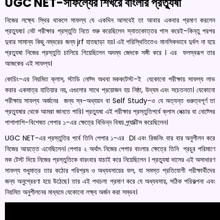
UGC NET-সাফল্যের শিখরে বাংলার প্রত্যুষা
নিজের লক্ষ্যে স্থির থাকলে সাফল্য যে একদিন আসবেই তা আবার একবার প্রমাণ করলেন
প্রত্যুষা। নেট পরীক্ষার প্রস্তুতি নিতে শুরু করেছিলেন স্নাতকোত্তর পাস করেই–কিন্তু পরপর
দুবার সামান্য কিছু নম্বরের জন্য jrf হাতছাড়া হয়। এই পরিস্থিতিতেও মানসিকভাবে দুর্বল না হয়ে
প্রত্যুষা নিজের প্রস্তুতি চালিয়ে গিয়েছিলেন অদম্য জেদকে সঙ্গী করে । এর ফলস্বরূপ তার
আজকের এই সাফল্য।
কোচিং-এর নিয়মিত ক্লাস, স্টাডি নোট্স অথবা মককটেস্ট-ই যেকোনো পরীক্ষায় সাফল্য লাভ
করার একমাত্র হাতিয়ার নয়, এগুলোর সাথে প্রয়োজন হয় নিষ্ঠা, উদ্যম এবং সচেতনতা। যেকোনো
পরীক্ষায় সাফল্য অর্জনের জন্য স্ব-অধ্যয়ন বা Self Study-ও যে অত্যন্ত গুরুত্বপূর্ণ তা
প্রত্যুষার থেকে আমরা জানতে পারি। প্রত্যুষা এই পরীক্ষার প্রস্তুতিপর্বে ক্লাস লেক্চার বা নোট্সের
পাশাপাশি–বিশেষত
পেপার ১-এর ক্ষেত্রে বিভিন্ন বিষয় প্র্যাক্টিস করেছিলেন।
UGC NET-এর প্রস্তুতির পর্বে তিনি পেপার ১-এর DI এবং রিজনিং বার বার অনুশীলন করে
নিজের আয়ত্তে এনেছিলেন। পেপার ২ অর্থাৎ নিজের পেপার বাংলার ক্ষেত্রে তিনি প্রচুর পরিমাণে
মক টেস্ট দিয়ে নিজের প্রস্তুতিকে বারংবার যাচাই করে নিয়েছিলেন ।
প্রত্যুষা দাসের এই অসাধারণ
সাফল্য শুধুমাত্র তার কঠোর পরিশ্রম ও অধ্যবসায়ের ফল, যা সমস্ত প্রতিযোগী পরীক্ষার্থীদের
জন্য অনুপ্রেরণা হয়ে উঠেছে। তার এই পথচলা প্রমাণ করে যে অধ্যবসায়, সঠিক পরিকল্পনা এবং
নিয়মিত অনুশীলনের মাধ্যমে যেকোনো লক্ষ্য অর্জন করা সম্ভব।