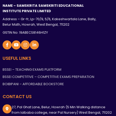
NAME – SAMSKRITA SAMSKRITI EDUCATIONAL
INSTITUTE PRIVATE LIMITED
Address – Gr-fr, Lp-70/9, 5/6, Kakeshwartala Lane, Bally,
Belur Math, Howrah, West Bengal, 711202
GSTIN No: 19ABECS8146H1ZY
USEFUL LINKS
BSSEI – TEACHING EXAMS PLATFORM
BSSEI COMPETITIVE – COMPETITIVE EXAMS PREPARATION
BOIBIPANI – AFFORDABLE BOOKSTORE
CONTACT US
27, Pal Ghat Lane, Belur, Howrah (5 Min Walking distance
from lalbaba college, near Pal Nursery) West Bengal, 711202