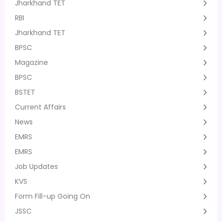
Jharkhand TET
RBI
Jharkhand TET
BPSC
Magazine
BPSC
BSTET
Current Affairs
News
EMRS
EMRS
Job Updates
KVS
Form Fill-up Going On
JSSC