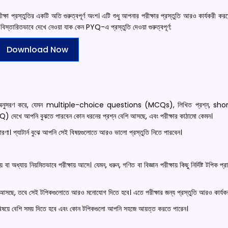
্রস্তুতির একটি অতি গুরুত্বপূর্ণ অংশ। এটি শুধু আপনার পরীক্ষার প্রস্তুতি আরও কার্যকরী করত
 বিস্তারিতভাবে দেখে নেওয়া যাক কেন PYQ-এ প্রস্তুতি দেওয়া গুরুত্বপূর্ণ:
Download Now
র ধরন অনুসরণ করে, যেমন multiple-choice questions (MCQs), লিখিত প্রশ্ন, s
দেখে আপনি বুঝতে পারবেন কোন ধরনের প্রশ্ন বেশি আসছে, এবং পরীক্ষার কাঠামো কেমন।
 ধারণা। প্যাটার্ন বুঝে আপনি সেই বিষয়গুলোতে আরও ভালো প্রস্তুতি নিতে পারবেন।
 বা অধ্যায় নিয়মিতভাবে পরীক্ষায় আসে। যেমন, ধরুন, গণিত বা বিজ্ঞান পরীক্ষায় কিছু নির্দিষ্ট টপিক প্
শি আসছে, তবে সেই টপিকগুলোতে আরও মনোযোগ দিতে হবে। এতে পরীক্ষার জন্য প্রস্তুতি আরও কার্যক
োন বিষয়ে বেশি সময় দিতে হবে এবং কোন টপিকগুলো আপনি সহজে আয়ত্ত করতে পারেন।