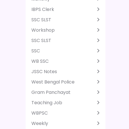
IBPS Clerk
SSC SLST
Workshop
SSC SLST
SSC
WB SSC
JSSC Notes
West Bengal Police
Gram Panchayat
Teaching Job
WBPSC
Weekly