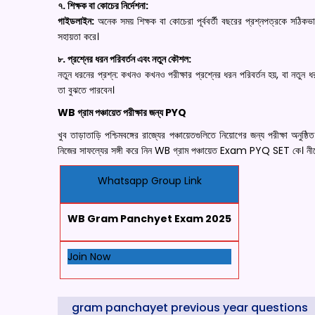
৭. শিক্ষক বা কোচের নির্দেশনা:
গাইডলাইন:
অনেক সময় শিক্ষক বা কোচেরা পূর্ববর্তী বছরের প্রশ্নপত্রকে সঠি
সহায়তা করে।
৮. প্রশ্নের ধরন পরিবর্তন এবং নতুন কৌশল:
নতুন ধরনের প্রশ্ন: কখনও কখনও পরীক্ষার প্রশ্নের ধরন পরিবর্তন হয়, বা নতুন ধর
তা বুঝতে পারবেন।
WB গ্রাম পঞ্চায়েত পরীক্ষার জন্য PYQ
খুব তাড়াতাড়ি পশ্চিমবঙ্গের রাজ্যের পঞ্চায়েতগুলিতে নিয়োগের জন্য পরীক্ষা অনু
নিজের সাফল্যের সঙ্গী করে নিন WB গ্রাম পঞ্চায়েত Exam PYQ SET কে। নী
Whatsapp Group Link
WB Gram Panchyet Exam 2025
Join Now
gram panchayet previous year questions