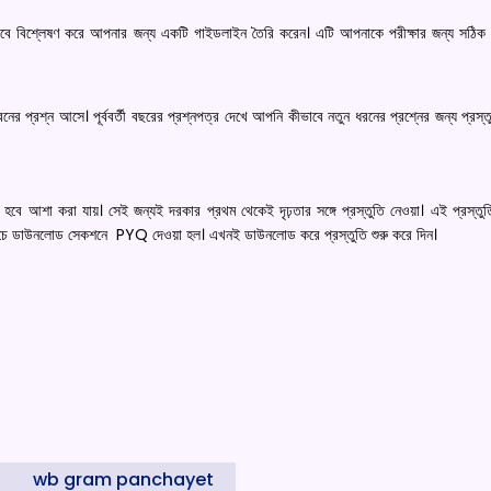
কভাবে বিশ্লেষণ করে আপনার জন্য একটি গাইডলাইন তৈরি করেন। এটি আপনাকে পরীক্ষার জন্য সঠিক প
নের প্রশ্ন আসে। পূর্ববর্তী বছরের প্রশ্নপত্র দেখে আপনি কীভাবে নতুন ধরনের প্রশ্নের জন্য প্রস্
ষ্ঠিত হবে আশা করা যায়। সেই জন্যই দরকার প্রথম থেকেই দৃঢ়তার সঙ্গে প্রস্তুতি নেওয়া। এই প্রস্ত
চে ডাউনলোড সেকশনে PYQ দেওয়া হল। এখনই ডাউনলোড করে প্রস্তুতি শুরু করে দিন।
wb gram panchayet