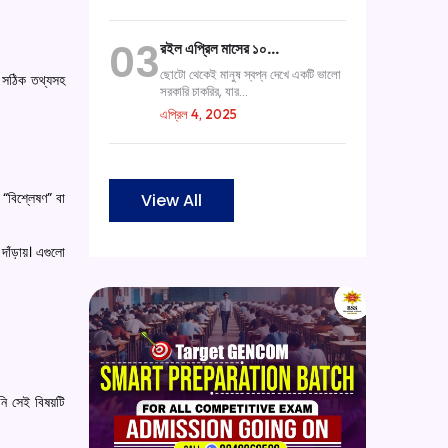
03
রইল এপ্রিল মাসের ১০…
ছোটো থেকেই মানুষ স্বপ্ন দেখে একটি ভালো
ে সঠিক তথ্যসহ
সরকারি চাকরির, যার...
এপ্রিল 4, 2025
 “বিশ্লেষণ” বা
View All
 দাঁড়ায়। এগুলো
নি সেই বিষয়টি