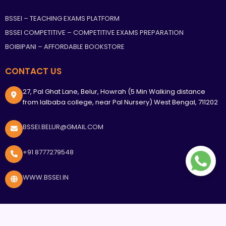
BSSEI – TEACHING EXAMS PLATFORM
BSSEI COMPETITIVE – COMPETITIVE EXAMS PREPARATION
BOIBIPANI – AFFORDABLE BOOKSTORE
CONTACT US
27, Pal Ghat Lane, Belur, Howrah (5 Min Walking distance
from lalbaba college, near Pal Nursery) West Bengal, 711202
BSSEI.BELUR@GMAIL.COM
+91 8777279548
WWW.BSSEI.IN
<