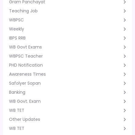
Gram Panchayat
Teaching Job
WBPSC
Weekly
IBPS RRB
WB Govt Exams
WBPSC Teacher
PHD Notification
Awareness Times
Safolyer Sopan
Banking
WB Govt. Exam
WB TET
Other Updates
WB TET