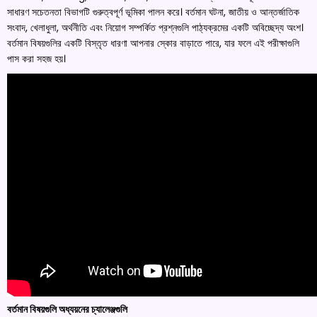
সাধারণ সচেতনতা বিভাগটি গুরুত্বপূর্ণ ভূমিকা পালন করে। বর্তমান ঘটনা, জাতীয় ও আন্তর্জাতিক
সংবাদ, খেলাধুলা, অর্থনীতি এবং নিয়োগ সম্পর্কিত প্রশ্নগুলি পাঠ্যক্রমের একটি অবিচ্ছেদ্য অংশ।
বর্তমান বিষয়গুলির একটি বিস্তৃত ধারণা আপনার স্কোর বাড়াতে পারে, যার ফলে এই পরীক্ষাগুলি
পাস করা সহজ হয়।
বর্তমান বিষয়গুলি অধ্যয়নের চ্যালেঞ্জগুলি