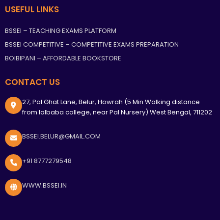
USEFUL LINKS
BSSEI – TEACHING EXAMS PLATFORM
BSSEI COMPETITIVE – COMPETITIVE EXAMS PREPARATION
BOIBIPANI – AFFORDABLE BOOKSTORE
CONTACT US
27, Pal Ghat Lane, Belur, Howrah (5 Min Walking distance
from lalbaba college, near Pal Nursery) West Bengal, 711202
BSSEI.BELUR@GMAIL.COM
+91 8777279548
WWW.BSSEI.IN