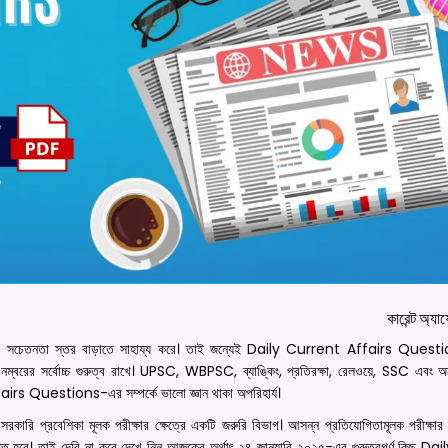
কারেন্ট অ্যাফে
দের সচেতনতা স্তর বাড়াতে সাহায্য করে। তাই জন্যেই Daily Current Affairs Ques
ট নম্বরের সর্বোচ্চ গুরুত্ব রাখে। UPSC, WBPSC, ব্যাঙ্কিং, প্রতিরক্ষা, রেলওয়ে, SSC এবং অন
fairs Questions-এর সম্পর্কে ভালো জ্ঞান থাকা অপরিহার্য।
প্রবেশিকা মূলক পরীক্ষার ক্ষেত্রে একটি জরুরি বিভাগ। আসন্ন প্রতিযোগিতামূলক পরীক্ষার জ
 হতে হবে। তাই দেরি না করে দেখে নিন আজকের অর্থাৎ ২৪ জানুয়ারি ২০২৫-এর গুরুত্বপূর্ণ কিছু 