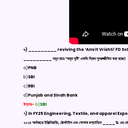
৬) _________ reviving the ‘Amrit Vrishti’ FD S
_________ নতুন হারে ‘অমৃত বৃষ্টি’ এফডি স্কিম পুনরুজ্জীবিত করা হচ্ছে।
a)
PNB
b)
SBI
c)
RBI
d)
Punjab and Sindh Bank
উত্তর-
b)
SBI
৭) In FY25 Engineering, Textile, and apparel Ex
২০২৫ অর্থবছরে ইঞ্জিনিয়ারিং, টেক্সটাইল এবং পোশাক রপ্তানিতে ____% এর বেশি 