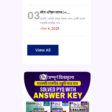
03
রইল এপ্রিল মাসের ১০…
.
ছোটো থেকেই মানুষ স্বপ্ন দেখে একটি ভালো
সরকারি চাকরির, যার...
এপ্রিল 4, 2025
View All