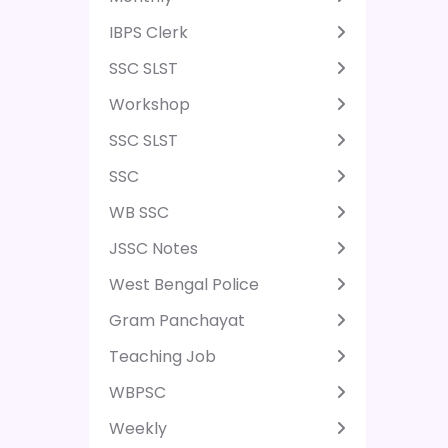
IBPS Clerk
SSC SLST
Workshop
SSC SLST
SSC
WB SSC
JSSC Notes
West Bengal Police
Gram Panchayat
Teaching Job
WBPSC
Weekly