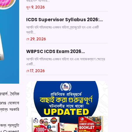
করছেন? আপনার...
জুন 9, 2026
ICDS Supervisor Syllabus 2026:…
আপনি যদি পশ্চিমবঙ্গের একজন মহিলা গ্র্যাজুয়েট হন এবং একটি
স্থায়ী...
মে 29, 2026
WBPSC ICDS Exam 2026…
আপনি যদি পশ্চিমবঙ্গের একজন মহিলা হন এবং সমাজকল্যাণ ক্ষেত্রে
একটি...
মে 17, 2026
য়ার্স
.
দৈনিক
tions যেকোনো
্যান্য সরকারি
ন্য প্রস্তুতি
Daily Current