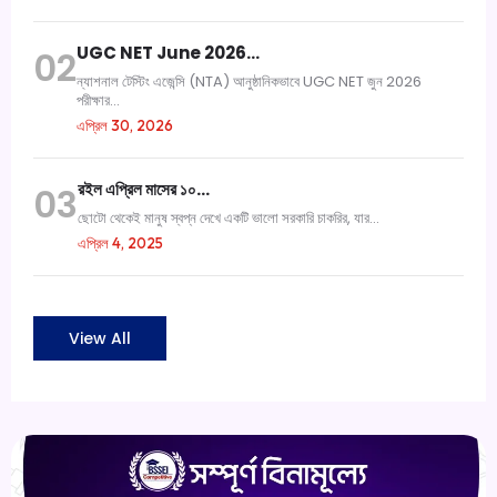
UGC NET June 2026…
02
ন্যাশনাল টেস্টিং এজেন্সি (NTA) আনুষ্ঠানিকভাবে UGC NET জুন 2026
পরীক্ষার...
এপ্রিল 30, 2026
রইল এপ্রিল মাসের ১০…
03
ছোটো থেকেই মানুষ স্বপ্ন দেখে একটি ভালো সরকারি চাকরির, যার...
এপ্রিল 4, 2025
View All