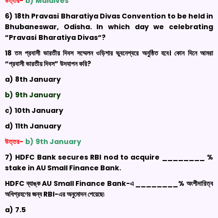
উত্তর-
b)
Maldives
6)
18th
Pravasi
Bharatiya
Divas Convention to be held in
Bhubaneswar, Odisha. In which day we celebrating
“
Pravasi
Bharatiya
Divas
“?
18 তম প্রবাসী ভারতীয় দিবস সম্মেলন ওড়িশার ভুবনেশ্বরে অনুষ্ঠিত হবে। কোন দিনে আমরা
“প্রবাসী ভারতীয় দিবস” উদযাপন করি
?
a)
8
th
January
b)
9
th
January
c)
10
th
January
d)
11
th
January
উত্তর-
b)
9
th
January
7)
HDFC Bank secures RBI nod to acquire ________ %
stake in AU Small Finance Bank
.
HDFC
ব্যাঙ্ক
AU Small Finance Bank-
এ ________% অংশীদারিত্ব
অধিগ্রহণের জন্য
RBI-
এর অনুমোদন
পেয়েছে৷
a)
7.5